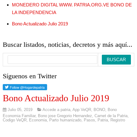
MONEDERO DIGITAL WWW. PATRIA.ORG.VE BONO DE
LA INDEPENDENCIA
Bono Actualizado Julio 2019
Buscar listados, noticias, decretos y más aquí...
Síguenos en Twitter
Bono Actualizado Julio 2019
Julio 05, 2019
Accede a patria
,
App VeQR
,
BONO
,
Bono
Economia Familiar
,
Bono jose Gregorio Hernandez
,
Carnet de la Patria
,
Codigo VeQR
,
Economia
,
Parto humanizado
,
Pasos
,
Patria
,
Registro