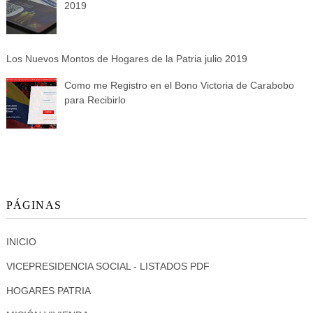
2019
Los Nuevos Montos de Hogares de la Patria julio 2019
Como me Registro en el Bono Victoria de Carabobo
para Recibirlo
PÁGINAS
INICIO
VICEPRESIDENCIA SOCIAL - LISTADOS PDF
HOGARES PATRIA