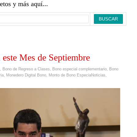
retos y más aquí...
a este Mes de Septiembre
a
,
Bono de Regreso a Clases
,
Bono especial complementario
,
Bono
ria
,
Monedero Digital Bono
,
Monto de Bono EspeciaNoticias
,