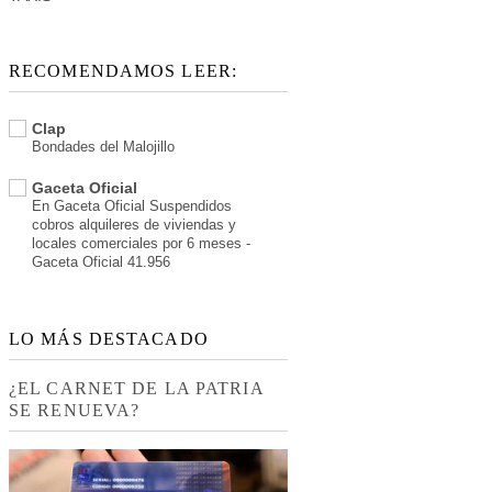
RECOMENDAMOS LEER:
Clap
Bondades del Malojillo
Gaceta Oficial
En Gaceta Oficial Suspendidos
cobros alquileres de viviendas y
locales comerciales por 6 meses -
Gaceta Oficial 41.956
LO MÁS DESTACADO
¿EL CARNET DE LA PATRIA
SE RENUEVA?