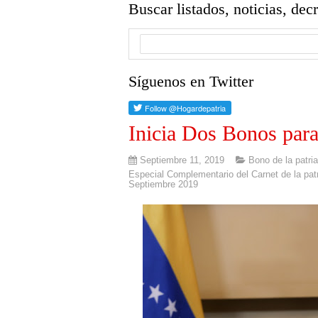
Buscar listados, noticias, dec
Síguenos en Twitter
Inicia Dos Bonos par
Septiembre 11, 2019
Bono de la patri
Especial Complementario del Carnet de la pat
Septiembre 2019