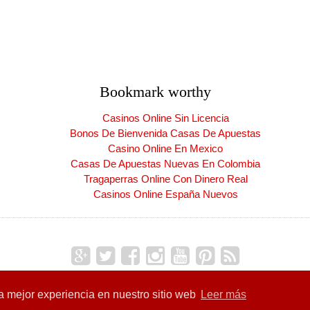
Bookmark worthy
Casinos Online Sin Licencia
Bonos De Bienvenida Casas De Apuestas
Casino Online En Mexico
Casas De Apuestas Nuevas En Colombia
Tragaperras Online Con Dinero Real
Casinos Online España Nuevos
Copyright ©
2026
CARNET DE LA PATRIA
| Producido por
Blogger
la mejor experiencia en nuestro sitio web
Leer más
res de la Patria
| Carnet de la Patria
Carnet de la Patria
|
CLAP
| Excl