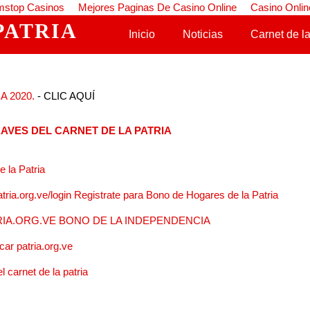
stop Casinos
Mejores Paginas De Casino Online
Casino Onlin
PATRIA
Saltar al contenido
Inicio
Noticias
Carnet de la
A 2020.
- CLIC AQUÍ
AVES DEL CARNET DE LA PATRIA
 la Patria
atria.org.ve/login Registrate para Bono de Hogares de la Patria
IA.ORG.VE BONO DE LA INDEPENDENCIA
ar patria.org.ve
l carnet de la patria