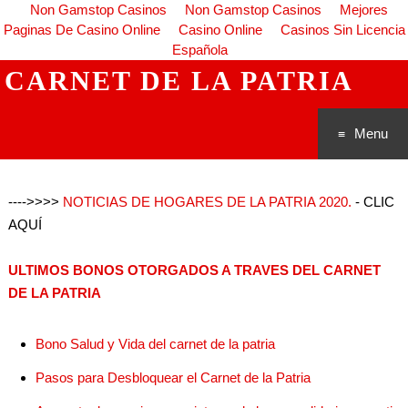
Non Gamstop Casinos
Non Gamstop Casinos
Mejores
Paginas De Casino Online
Casino Online
Casinos Sin Licencia
Española
CARNET DE LA PATRIA
Menu
Saltar al
---->>>>
NOTICIAS DE HOGARES DE LA PATRIA 2020.
- CLIC
conteni
AQUÍ
do
ULTIMOS BONOS OTORGADOS A TRAVES DEL CARNET
DE LA PATRIA
Bono Salud y Vida del carnet de la patria
Pasos para Desbloquear el Carnet de la Patria