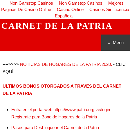
Non Gamstop Casinos
Non Gamstop Casinos
Mejores
Paginas De Casino Online
Casino Online
Casinos Sin Licencia
Española
CARNET DE LA PATRIA
Menu
Saltar al
---->>>>
NOTICIAS DE HOGARES DE LA PATRIA 2020.
- CLIC
conteni
AQUÍ
do
ULTIMOS BONOS OTORGADOS A TRAVES DEL CARNET
DE LA PATRIA
Entra en el portal web https://www.patria.org.ve/login
Registrate para Bono de Hogares de la Patria
Pasos para Desbloquear el Carnet de la Patria