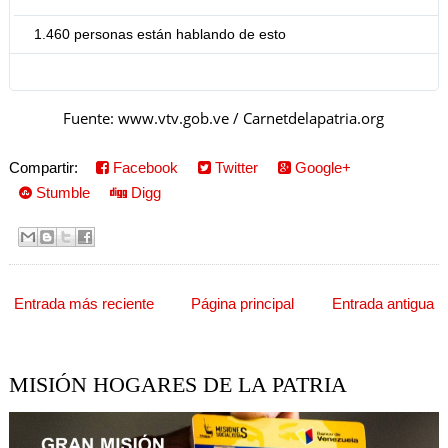
a
1.460 personas están hablando de esto
c
i
Fuente: www.vtv.gob.ve / Carnetdelapatria.org
ó
Compartir:
Facebook
Twitter
Google+
n
Stumble
Digg
y
p
r
Entrada más reciente
Página principal
Entrada antigua
i
v
MISIÓN HOGARES DE LA PATRIA
a
c