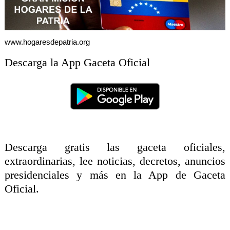
i
d
www.hogaresdepatria.org
a
Descarga la App Gaceta Oficial
d
d
e
T
Descarga gratis las gaceta oficiales,
w
extraordinarias, lee noticias, decretos, anuncios
i
presidenciales y más en la App de Gaceta
t
Oficial.
t
e