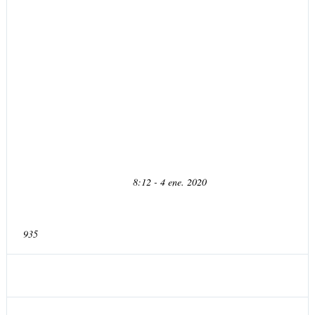
8:12 - 4 ene. 2020
I
n
935
f
o
r
m