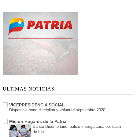
r
A
d
s
ULTIMAS NOTICIAS
VICEPRESIDENCIA SOCIAL
Disponible bono disciplina y voluntad septiembre 2020
Mision Hogares de la Patria
Banco Bicentenario realizo entrega casa por casa
de tdb