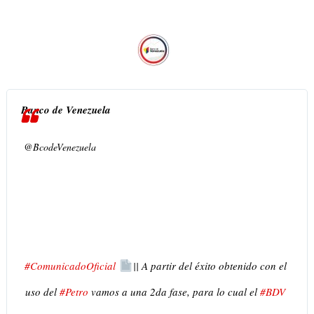
Banco de Venezuela
@BcodeVenezuela
✔
#
ComunicadoOficial
|| A partir del éxito obtenido con el 
uso del 
#
Petro
 vamos a una 2da fase, para lo cual el 
#
BDV