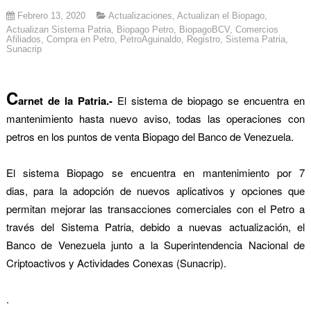
Febrero 13, 2020
Actualizaciones
,
Actualizan el Biopago
,
Actualizan Sistema Patria
,
Biopago Petro
,
BiopagoBCV
,
Comercios
Afiliados
,
Compra en Petro
,
PetroAguinaldo
,
Registro
,
Sistema Patria
,
Sunacrip
C
arnet de la Patria.-
El sistema de biopago se encuentra en
mantenimiento hasta nuevo aviso, todas las operaciones con
petros en los puntos de venta Biopago del Banco de Venezuela.
El sistema Biopago se encuentra en mantenimiento por 7
dias,
para la adopción de nuevos aplicativos y opciones que
permitan mejorar las transacciones comerciales con el Petro a
través del Sistema Patria,
debido a nuevas actualización, el
Banco de Venezuela junto
a la Superintendencia Nacional de
Criptoactivos y Actividades Conexas (Sunacrip).
.