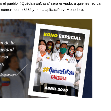
todo el pueblo, #QuédateEnCasa” será enviado, a quienes reciban
l número corto 3532 y por la aplicación veMonedero.