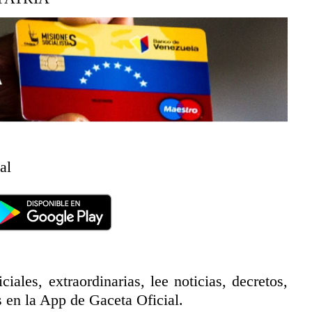
al
ciales, extraordinarias, lee noticias, decretos,
 en la App de Gaceta Oficial.