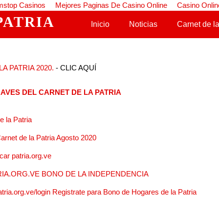
stop Casinos
Mejores Paginas De Casino Online
Casino Onlin
PATRIA
Saltar al contenido
Inicio
Noticias
Carnet de la
A PATRIA 2020.
- CLIC AQUÍ
AVES DEL CARNET DE LA PATRIA
 la Patria
arnet de la Patria Agosto 2020
ar patria.org.ve
IA.ORG.VE BONO DE LA INDEPENDENCIA
atria.org.ve/login Registrate para Bono de Hogares de la Patria