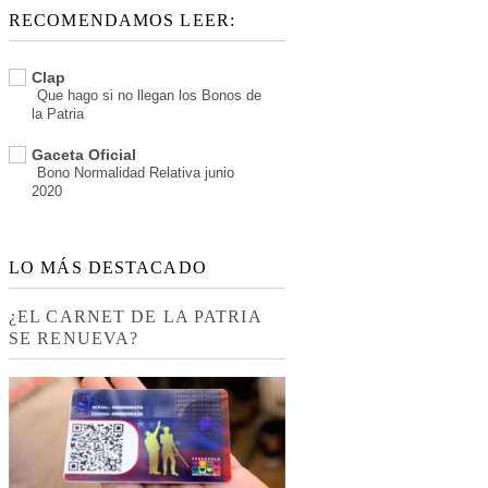
RECOMENDAMOS LEER:
Clap
Que hago si no llegan los Bonos de
la Patria
Gaceta Oficial
Bono Normalidad Relativa junio
2020
LO MÁS DESTACADO
¿EL CARNET DE LA PATRIA
SE RENUEVA?