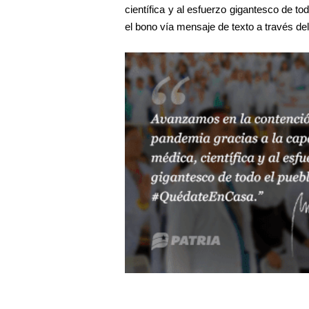
científica y al esfuerzo gigantesco de 
el bono vía mensaje de texto a través de