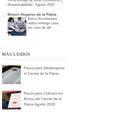
Inicia entrega de Bono Conciencia y
Responsabilidad - Agosto 2020
Mision Hogares de la Patria
Banco Bicentenario
realizo entrega casa
por casa de tdb
MÁS LEIDOS
Pasos para Desbloquear
el Carnet de la Patria
Pasos para Cobrara los
Bonos del Carnet de la
Patria Agosto 2020