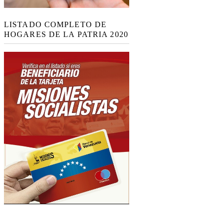
LISTADO COMPLETO DE
HOGARES DE LA PATRIA 2020