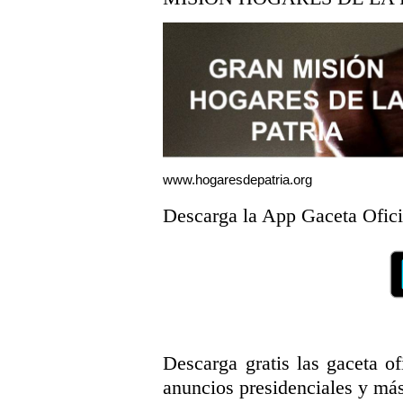
www.hogaresdepatria.org
Descarga la App Gaceta Ofici
Descarga gratis las gaceta ofi
anuncios presidenciales y más