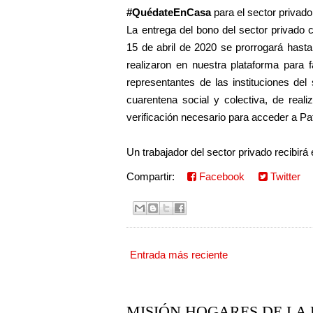
#QuédateEnCasa
para el sector privado
La entrega del bono del sector privado 
15 de abril de 2020 se prorrogará hasta
realizaron en nuestra plataforma para fa
representantes de las instituciones del
cuarentena social y colectiva, de real
verificación necesario para acceder a Patr
Un trabajador del sector privado recibirá
Compartir:
Facebook
Twitter
Entrada más reciente
MISIÓN HOGARES DE LA 