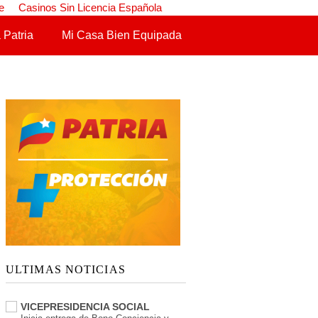
e
Casinos Sin Licencia Española
 Patria
Mi Casa Bien Equipada
ULTIMAS NOTICIAS
VICEPRESIDENCIA SOCIAL