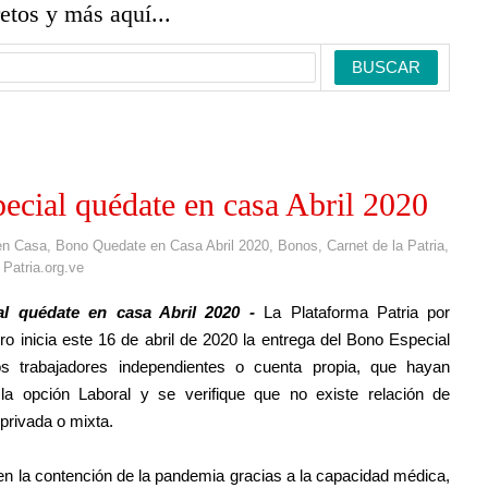
retos y más aquí...
pecial quédate en casa Abril 2020
en Casa
,
Bono Quedate en Casa Abril 2020
,
Bonos
,
Carnet de la Patria
,
,
Patria.org.ve
al quédate en casa Abril 2020 -
La Plataforma Patria por
ro inicia este 16 de abril de 2020 la entrega del Bono Especial
s trabajadores independientes o cuenta propia, que hayan
la opción Laboral y se verifique que no existe relación de
privada o mixta.
n la contención de la pandemia gracias a la capacidad médica,