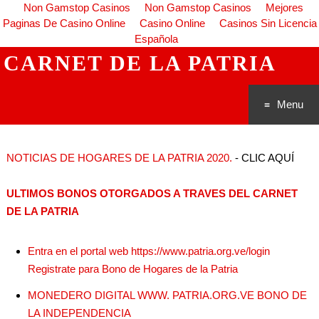
Non Gamstop Casinos
Non Gamstop Casinos
Mejores
Paginas De Casino Online
Casino Online
Casinos Sin Licencia
Española
CARNET DE LA PATRIA
Menu
Saltar al
NOTICIAS DE HOGARES DE LA PATRIA 2020.
- CLIC AQUÍ
conteni
ULTIMOS BONOS OTORGADOS A TRAVES DEL CARNET
do
DE LA PATRIA
Entra en el portal web https://www.patria.org.ve/login
Registrate para Bono de Hogares de la Patria
MONEDERO DIGITAL WWW. PATRIA.ORG.VE BONO DE
LA INDEPENDENCIA