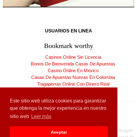
USUARIOS EN LINEA
Bookmark worthy
Casinos Online Sin Licencia
Bonos De Bienvenida Casas De Apuestas
Casino Online En Mexico
Casas De Apuestas Nuevas En Colombia
Tragaperras Online Con Dinero Real
Casinos Online España Nuevos
Este sitio web utiliza cookies para garantizar
que obtenga la mejor experiencia en nuestro
sitio web
Leer más
Copyright ©
2026
CARNET DE LA PATRIA
| Producido por
Blogger
Aceptar
Diseñado para:
Hogares de la Patria
| Carnet de la Patria
Carnet de