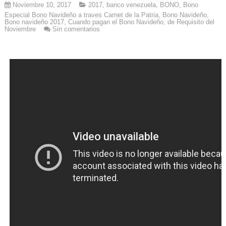
Noviembre 10, 2017
2017
,
banco venezuela
,
BONO
,
Bono
Especial Bono Navideño a traves Carnet de la Patria
,
Bono Navideño
,
Bono navideño 2017
,
Cuando pagan el Bono Navideño
,
de Requisito del
Noviembre
Sin comentarios