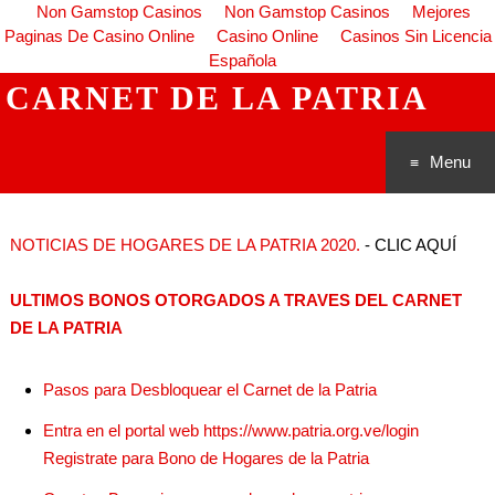
Non Gamstop Casinos
Non Gamstop Casinos
Mejores
Paginas De Casino Online
Casino Online
Casinos Sin Licencia
Española
CARNET DE LA PATRIA
Menu
Saltar al
NOTICIAS DE HOGARES DE LA PATRIA 2020.
- CLIC AQUÍ
conteni
ULTIMOS BONOS OTORGADOS A TRAVES DEL CARNET
do
DE LA PATRIA
Pasos para Desbloquear el Carnet de la Patria
Entra en el portal web https://www.patria.org.ve/login
Registrate para Bono de Hogares de la Patria