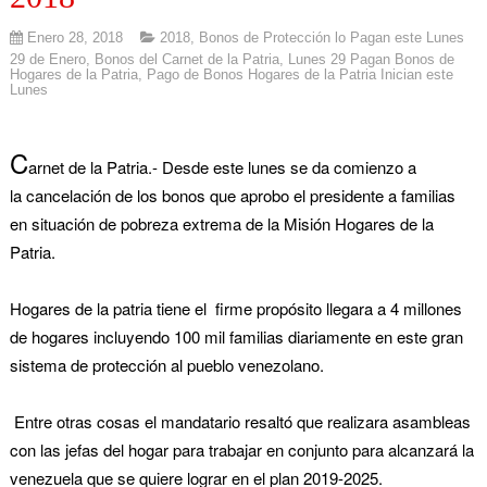
Enero 28, 2018
2018
,
Bonos de Protección lo Pagan este Lunes
29 de Enero
,
Bonos del Carnet de la Patria
,
Lunes 29 Pagan Bonos de
Hogares de la Patria
,
Pago de Bonos Hogares de la Patria Inician este
Lunes
C
arnet de la Patria.- Desde este lunes se da comienzo a
la cancelación de los bonos que aprobo el presidente a familias
en situación de pobreza extrema de la Misión Hogares de la
Patria.
Hogares de la patria tiene el firme propósito llegara a 4 millones
de hogares incluyendo 100 mil familias diariamente en este gran
sistema de protección al pueblo venezolano.
Entre otras cosas el mandatario resaltó que realizara asambleas
con las jefas del hogar para trabajar en conjunto para alcanzará la
venezuela que se quiere lograr en el plan 2019-2025.