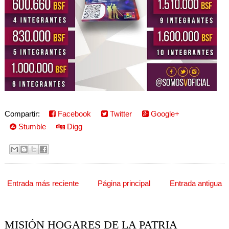
Compartir:
Facebook
Twitter
Google+
Stumble
Digg
Entrada más reciente
Página principal
Entrada antigua
MISIÓN HOGARES DE LA PATRIA