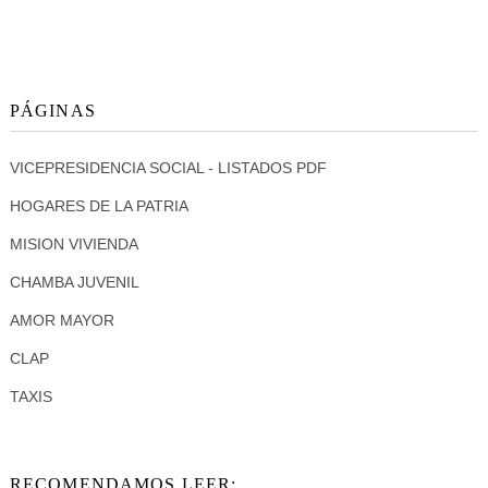
PÁGINAS
VICEPRESIDENCIA SOCIAL - LISTADOS PDF
HOGARES DE LA PATRIA
MISION VIVIENDA
CHAMBA JUVENIL
AMOR MAYOR
CLAP
TAXIS
RECOMENDAMOS LEER: