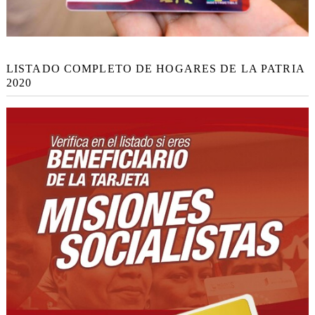
LISTADO COMPLETO DE HOGARES DE LA PATRIA
2020