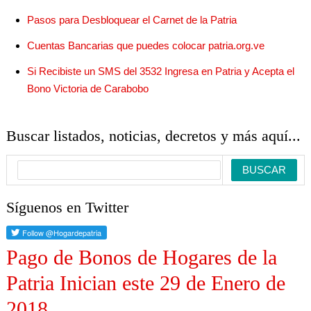
Pasos para Desbloquear el Carnet de la Patria
Cuentas Bancarias que puedes colocar patria.org.ve
Si Recibiste un SMS del 3532 Ingresa en Patria y Acepta el
Bono Victoria de Carabobo
Buscar listados, noticias, decretos y más aquí...
Síguenos en Twitter
Pago de Bonos de Hogares de la
Patria Inician este 29 de Enero de
2018