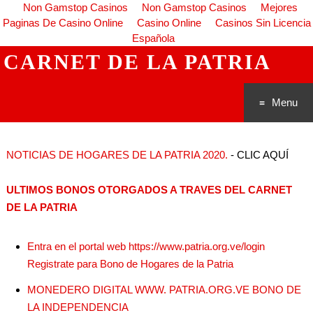
Non Gamstop Casinos
Non Gamstop Casinos
Mejores
Paginas De Casino Online
Casino Online
Casinos Sin Licencia
Española
CARNET DE LA PATRIA
Menu
Saltar al
NOTICIAS DE HOGARES DE LA PATRIA 2020.
- CLIC AQUÍ
conteni
ULTIMOS BONOS OTORGADOS A TRAVES DEL CARNET
do
DE LA PATRIA
Entra en el portal web https://www.patria.org.ve/login
Registrate para Bono de Hogares de la Patria
MONEDERO DIGITAL WWW. PATRIA.ORG.VE BONO DE
LA INDEPENDENCIA