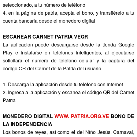
seleccionado, a tu número de teléfono
4. en la página de patria, acepta el bono, y transfiérelo a tu
cuenta bancaria desde el monedero digital
ESCANEAR CARNET PATRIA VEQR
La aplicación puede descargarse desde la tienda Google
Play e instalarse en teléfonos inteligentes, al
ejecutarse
solicitará el número de teléfono celular y la captura del
código QR del Carnet de la Patria del
usuario.
1. Descarga la aplicación desde tu teléfono con internet
2. Ingresa a la aplicación y escanea el código QR del Carnet
Patria
MONEDERO DIGITAL
WWW. PATRIA.ORG.VE
BONO DE
LA INDEPENDENCIA
Los bonos de reyes, así como el del Niño Jesús, Carnaval,