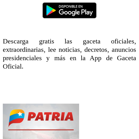
Descarga gratis las gaceta oficiales,
extraordinarias, lee noticias, decretos, anuncios
presidenciales y más en la App de Gaceta
Oficial.