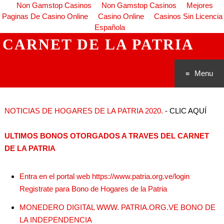
Non Gamstop Casinos
Non Gamstop Casinos
Mejores
Paginas De Casino Online
Casino Online
Casinos Sin Licencia
Española
CARNET DE LA PATRIA
Menu
Saltar al
NOTICIAS DE HOGARES DE LA PATRIA 2020.
- CLIC AQUÍ
conteni
ULTIMOS BONOS OTORGADOS A TRAVES DEL CARNET
do
DE LA PATRIA
Entra en el portal web https://www.patria.org.ve/login
Registrate para Bono de Hogares de la Patria
MONEDERO DIGITAL WWW. PATRIA.ORG.VE BONO DE
LA INDEPENDENCIA