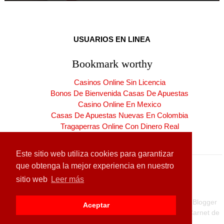
USUARIOS EN LINEA
Bookmark worthy
Casinos Online Sin Licencia
Bonos De Bienvenida Casas De Apuestas
Casino Online En Mexico
Casas De Apuestas Nuevas En Colombia
Tragaperras Online Con Dinero Real
Casinos Online España Nuevos
Este sitio web utiliza cookies para garantizar
que obtenga la mejor experiencia en nuestro
sitio web
Leer más
Copyright ©
2026
CARNET DE LA PATRIA
| Producido por
Blogger
Aceptar
Diseñado para:
Hogares de la Patria
| Carnet de la Patria
Carnet de
la Patria
|
CLAP
| Exclusivo para
Venezuela