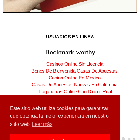
USUARIOS EN LINEA
Bookmark worthy
Casinos Online Sin Licencia
Bonos De Bienvenida Casas De Apuestas
Casino Online En Mexico
Casas De Apuestas Nuevas En Colombia
Tragaperras Online Con Dinero Real
Casinos Online España Nuevos
Este sitio web utiliza cookies para garantizar
que obtenga la mejor experiencia en nuestro
sitio web
Leer más
Copyright ©
2026
CARNET DE LA PATRIA
| Producido por
Blogger