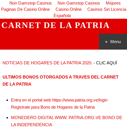
Non Gamstop Casinos
Non Gamstop Casinos
Mejores
Paginas De Casino Online
Casino Online
Casinos Sin Licencia
Española
CARNET DE LA PATRIA
Menu
Saltar al
NOTICIAS DE HOGARES DE LA PATRIA 2020.
- CLIC AQUÍ
conteni
ULTIMOS BONOS OTORGADOS A TRAVES DEL CARNET
do
DE LA PATRIA
Entra en el portal web https://www.patria.org.ve/login
Registrate para Bono de Hogares de la Patria
MONEDERO DIGITAL WWW. PATRIA.ORG.VE BONO DE
LA INDEPENDENCIA