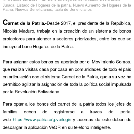
Jurada
,
Listado de Hogares de la patria
,
Nuevo Aumento de Hogares de la
Patria
,
Nuevos Beneficiarios
,
tabla de Beneficiarios
C
arnet de la Patria.-
Desde 2017, el presidente de la República,
Nicolás Maduro, trabaja en la creación de un sistema de bonos
protectores para atender a sectores priorizados, entre los que se
incluye el bono Hogares de la Patria.
Para asignar estos bonos es aportada por el Movimiento Somos,
que realiza visitas casa por casa en comunidades de todo el país
en articulación con el sistema Carnet de la Patria, que a su vez ha
permitido agilizar la asignación de toda la política social impulsada
por la Revolución Bolivariana.
Para optar a los bonos del carnet de la patria todos los jefes de
familias deben de registrarse a traves
del portal
web
https://www.patria.org.ve/login
y ademas de esto deben de
descargar la aplicación VeQR en su telefono inteligente.