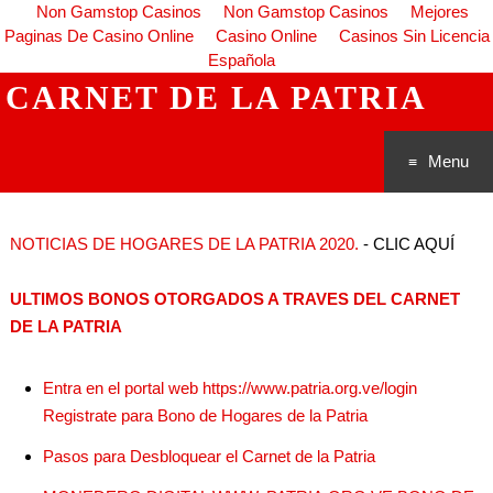
Non Gamstop Casinos
Non Gamstop Casinos
Mejores
Paginas De Casino Online
Casino Online
Casinos Sin Licencia
Española
CARNET DE LA PATRIA
Menu
Saltar al
NOTICIAS DE HOGARES DE LA PATRIA 2020.
- CLIC AQUÍ
conteni
ULTIMOS BONOS OTORGADOS A TRAVES DEL CARNET
do
DE LA PATRIA
Entra en el portal web https://www.patria.org.ve/login
Registrate para Bono de Hogares de la Patria
Pasos para Desbloquear el Carnet de la Patria