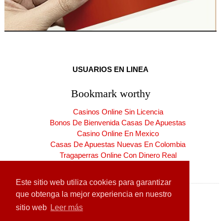
USUARIOS EN LINEA
Bookmark worthy
Casinos Online Sin Licencia
Bonos De Bienvenida Casas De Apuestas
Casino Online En Mexico
Casas De Apuestas Nuevas En Colombia
Tragaperras Online Con Dinero Real
Casinos Online España Nuevos
Este sitio web utiliza cookies para garantizar
que obtenga la mejor experiencia en nuestro
sitio web
Leer más