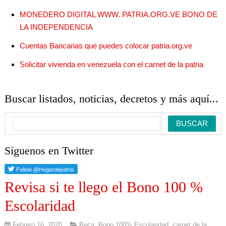
MONEDERO DIGITAL WWW. PATRIA.ORG.VE BONO DE
LA INDEPENDENCIA
Cuentas Bancarias que puedes colocar patria.org.ve
Solicitar vivienda en venezuela con el carnet de la patria
Buscar listados, noticias, decretos y más aquí...
Síguenos en Twitter
Revisa si te llego el Bono 100 %
Escolaridad
Febrero 16, 2020
Beca
,
Bono 100% Escolaridad
,
carnet de la