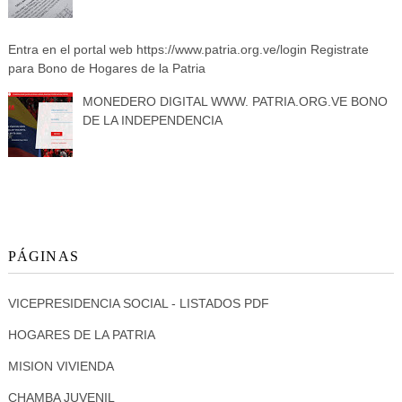
Entra en el portal web https://www.patria.org.ve/login Registrate
para Bono de Hogares de la Patria
MONEDERO DIGITAL WWW. PATRIA.ORG.VE BONO
DE LA INDEPENDENCIA
PÁGINAS
VICEPRESIDENCIA SOCIAL - LISTADOS PDF
HOGARES DE LA PATRIA
MISION VIVIENDA
CHAMBA JUVENIL