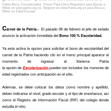
Patria Beca
,
Escolarizados
,
Pasos Para Llena Requisitos para Becas a
Niños en www.patria.org.ve
,
Registro en www.Patria.org.ve para Beca a
Niños en Edad Escolar
C
arnet de la Patria.-
El pasado 06 de febrero el jefe de estado
anuncio la activación inmediata del
Bono 100 % Escolaridad.
Ya esta activa la opcion para solicitar el bono de escolaridad del
carnet de la Patria haciendo clic en el
menú principal aparece al
momento de ingresar al Sistema Patria
la opción de
Escolarización
pueden ser incluidos los menores de
edad registrados con anticipación en el sitio.
Ademas, se debe colocar los datos como nombre y apellido,
deben indicarse el nivel, grado escolar y el tipo de enseñanza, así
como el Registro de Información Fiscal (RIF) del colegio donde
estudia el niño.