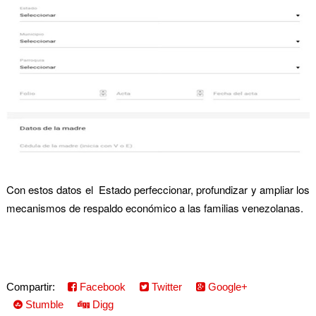
Con estos datos el Estado perfeccionar, profundizar y ampliar los
mecanismos de respaldo económico a las familias venezolanas.
Compartir:
Facebook
Twitter
Google+
Stumble
Digg