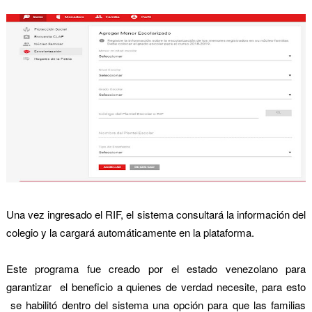
Una vez ingresado el RIF, el sistema consultará la información del
colegio y la cargará automáticamente en la plataforma.
Este programa fue creado por el estado venezolano para
garantizar el beneficio a quienes de verdad necesite, para esto
se habilitó dentro del sistema una opción para que las familias