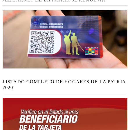
LISTADO COMPLETO DE HOGARES DE LA PATRIA
2020