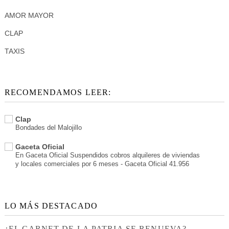
AMOR MAYOR
CLAP
TAXIS
RECOMENDAMOS LEER:
Clap
Bondades del Malojillo
Gaceta Oficial
En Gaceta Oficial Suspendidos cobros alquileres de viviendas
y locales comerciales por 6 meses - Gaceta Oficial 41.956
LO MÁS DESTACADO
¿EL CARNET DE LA PATRIA SE RENUEVA?