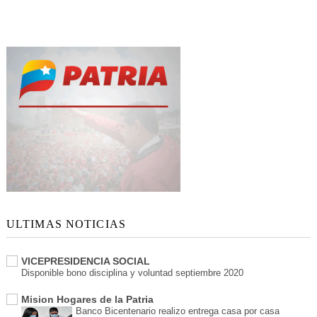
ULTIMAS NOTICIAS
VICEPRESIDENCIA SOCIAL
Disponible bono disciplina y voluntad septiembre 2020
Mision Hogares de la Patria
Banco Bicentenario realizo entrega casa por casa