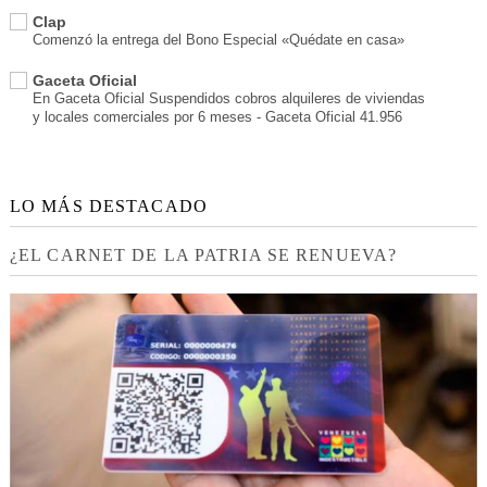
Clap
Comenzó la entrega del Bono Especial «Quédate en casa»
Gaceta Oficial
En Gaceta Oficial Suspendidos cobros alquileres de viviendas
y locales comerciales por 6 meses - Gaceta Oficial 41.956
LO MÁS DESTACADO
¿EL CARNET DE LA PATRIA SE RENUEVA?