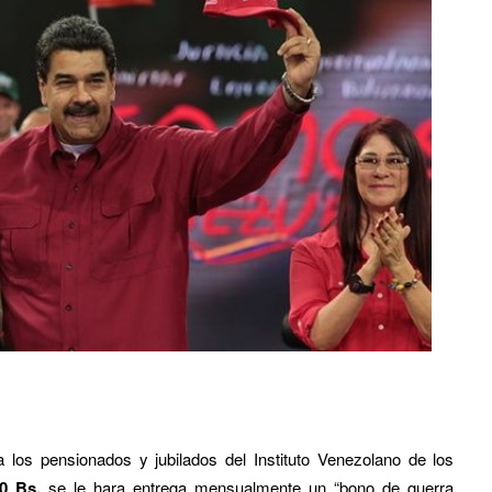
los pensionados y jubilados del Instituto Venezolano de los
00 Bs,
se le hara entrega mensualmente
un “bono de guerra