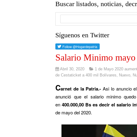
Buscar listados, noticias, dec
Síguenos en Twitter
Salario Minimo mayo
Abril 30, 2020
1 de Mayo 2020 aumen
de Cestaticket a 400 mil Bolívares
,
Nuevo
,
Nu
C
arnet de la Patria.-
Asi lo anuncio el
anunció que el salario minimo quedo
en
400.000,00 Bs es decir el salario i
de mayo del 2020.