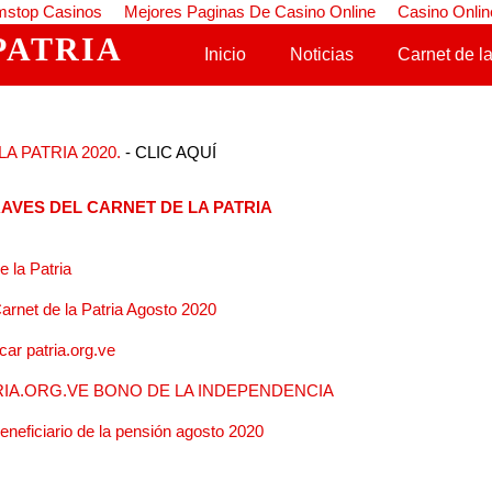
stop Casinos
Mejores Paginas De Casino Online
Casino Onlin
PATRIA
Saltar al contenido
Inicio
Noticias
Carnet de la
A PATRIA 2020.
- CLIC AQUÍ
AVES DEL CARNET DE LA PATRIA
 la Patria
arnet de la Patria Agosto 2020
ar patria.org.ve
IA.ORG.VE BONO DE LA INDEPENDENCIA
beneficiario de la pensión agosto 2020