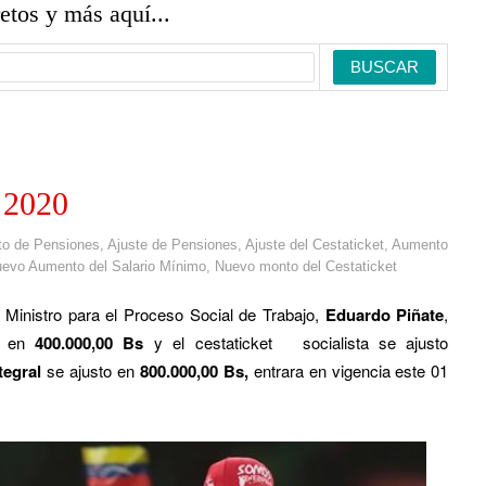
retos y más aquí...
 2020
to de Pensiones
,
Ajuste de Pensiones
,
Ajuste del Cestaticket
,
Aumento
evo Aumento del Salario Mínimo
,
Nuevo monto del Cestaticket
Ministro para el Proceso Social de Trabajo,
Eduardo Piñate
,
 en
400.000,00 Bs
y el cestaticket socialista se ajusto
ntegral
se ajusto en
800.000,00 Bs,
entrara en vigencia este 01