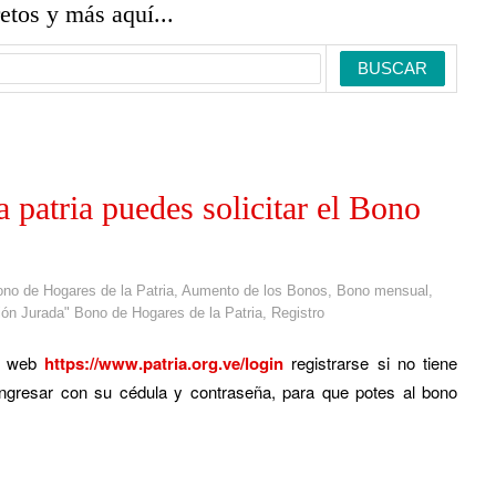
retos y más aquí...
la patria puedes solicitar el Bono
ono de Hogares de la Patria
,
Aumento de los Bonos
,
Bono mensual
,
ión Jurada" Bono de Hogares de la Patria
,
Registro
l web
https://www.patria.org.ve/login
registrarse si no tiene
ingresar con su cédula y contraseña, para que potes al bono