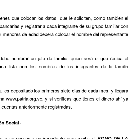
ienes que colocar los datos que le soliciten, como también el
bancarias y registrar a cada integrante de su grupo familiar con
er menores de edad deberá colocar el nombre del representante
ebe nombrar un jefe de familia, quien será el que reciba el
na lista con los nombres de los integrantes de la familia
ia es depositado los primeros siete dias de cada mes, y llegara
a www.patria.org.ve, y si verificas que tienes el dinero ahí ya
as cuentas anteriormente registradas.
n Social ·
lto ya que este es importante para recibir el
BONO DE LA