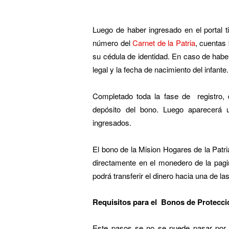
Luego de haber ingresado en el portal t
número del
Carnet de la Patria
, cuentas 
su cédula de identidad. En caso de hab
legal y la fecha de nacimiento del infante.
Completado toda la fase de registro, d
depósito del bono. Luego aparecerá u
ingresados.
El bono de la Mision Hogares de la Patr
directamente en el monedero de la pagin
podrá transferir el dinero hacia una de l
Requisitos para el Bonos de Protecció
Este pasos se no se puede pasar por a