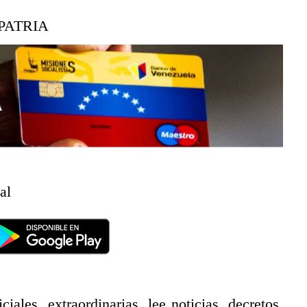
PATRIA
al
ciales, extraordinarias, lee noticias, decretos,