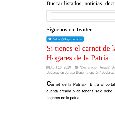
Buscar listados, noticias, dec
Síguenos en Twitter
Si tienes el carnet de 
Hogares de la Patria
Abril 16, 2020
"Declaración Jurada" B
Declaracion Jurada Bono
,
la opción "Declarac
C
arnet de la Patria.-
Entra al porta
cuenta creada o de tenerla solo debe 
hogares de la patria.