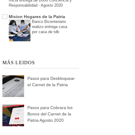
Inicia entrega de Bono Conciencia y
Responsabilidad - Agosto 2020
Mision Hogares de la Patria
Banco Bicentenario
realizo entrega casa
por casa de tdb
MÁS LEIDOS
Pasos para Desbloquear
el Carnet de la Patria
Pasos para Cobrara los
Bonos del Carnet de la
Patria Agosto 2020