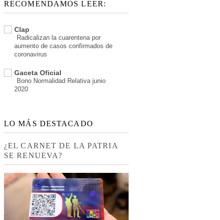
RECOMENDAMOS LEER:
Clap
Radicalizan la cuarentena por
aumento de casos confirmados de
coronavirus
Gaceta Oficial
Bono Normalidad Relativa junio
2020
LO MÁS DESTACADO
¿EL CARNET DE LA PATRIA
SE RENUEVA?