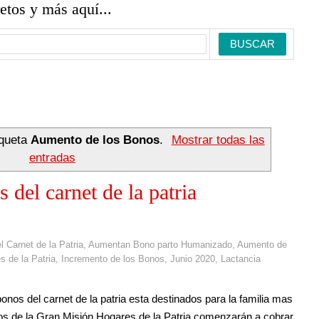
retos y más aquí...
iqueta
Aumento de los Bonos
.
Mostrar todas las
entradas
 del carnet de la patria
l Carnet de la Patria
,
Aumentan Bono parto Humanizado
,
Aumento de
s de la Patria
,
Incremento de los Bonos
,
Junio 2020
,
Lactancia
bonos del carnet de la patria esta destinados para la familia mas
ios de la Gran Misión Hogares de la Patria comenzarán a cobrar