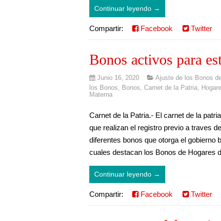
Continuar leyendo →
Compartir:
Facebook
Twitter
Bonos activos para es
Junio 16, 2020
Ajuste de los Bonos de
los Bonos
,
Bonos
,
Carnet de la Patria
,
Hogare
Materna
Carnet de la Patria.- El carnet de la pat
que realizan el registro previo a traves de
diferentes bonos que otorga el gobierno b
cuales destacan los Bonos de Hogares de
Continuar leyendo →
Compartir:
Facebook
Twitter