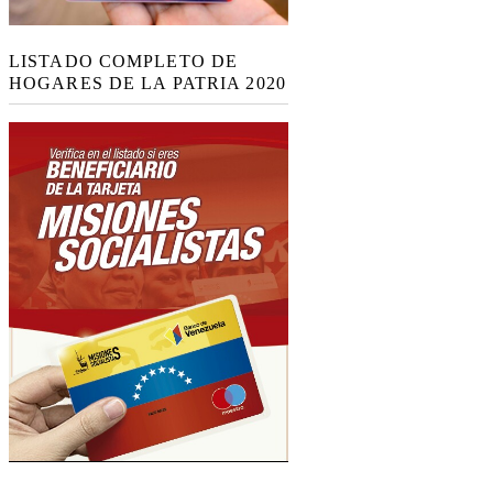
LISTADO COMPLETO DE
HOGARES DE LA PATRIA 2020