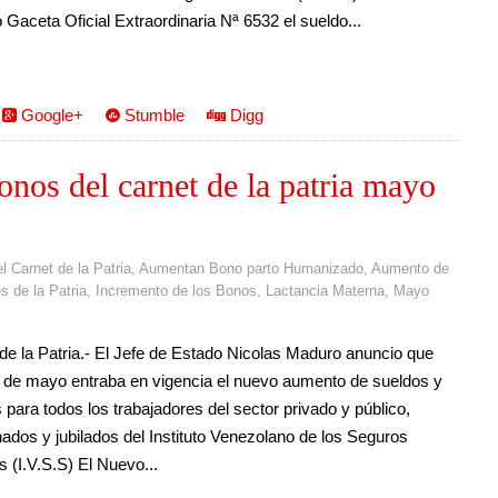
 Gaceta Oficial Extraordinaria Nª 6532 el sueldo...
Google+
Stumble
Digg
bonos del carnet de la patria mayo
l Carnet de la Patria
,
Aumentan Bono parto Humanizado
,
Aumento de
s de la Patria
,
Incremento de los Bonos
,
Lactancia Materna
,
Mayo
de la Patria.- El Jefe de Estado Nicolas Maduro anuncio que
 de mayo entraba en vigencia el nuevo aumento de sueldos y
s para todos los trabajadores del sector privado y público,
ados y jubilados del Instituto Venezolano de los Seguros
s (I.V.S.S) El Nuevo...