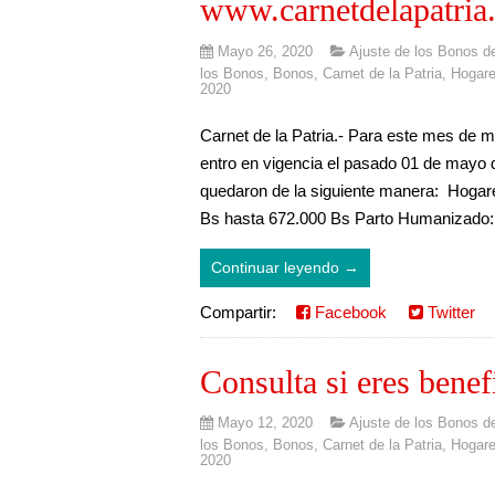
www.carnetdelapatria
Mayo 26, 2020
Ajuste de los Bonos de
los Bonos
,
Bonos
,
Carnet de la Patria
,
Hogare
2020
Carnet de la Patria.- Para este mes de ma
entro en vigencia el pasado 01 de mayo d
quedaron de la siguiente manera: Hogar
Bs hasta 672.000 Bs Parto Humanizado
Continuar leyendo →
Compartir:
Facebook
Twitter
Consulta si eres benef
Mayo 12, 2020
Ajuste de los Bonos de
los Bonos
,
Bonos
,
Carnet de la Patria
,
Hogare
2020