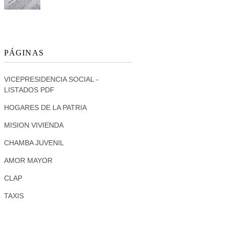
PÁGINAS
VICEPRESIDENCIA SOCIAL -
LISTADOS PDF
HOGARES DE LA PATRIA
MISION VIVIENDA
CHAMBA JUVENIL
AMOR MAYOR
CLAP
TAXIS