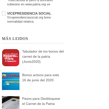
Intercambia el petro a bolívares
soberano en www.patria.org.ve
VICEPRESIDENCIA SOCIAL
Vicepresidenciasocial.org bono
normalidad relativa
MÁS LEIDOS
Tabulador de los bonos del
carnet de la patria
(Junio2020)
Bonos activos para este
16 de junio del 2020
Pasos para Desbloquear
el Carnet de la Patria