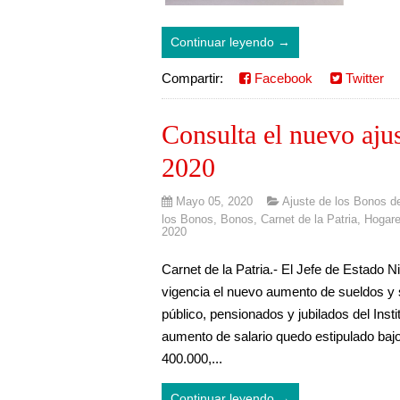
Continuar leyendo →
Compartir:
Facebook
Twitter
Consulta el nuevo ajus
2020
Mayo 05, 2020
Ajuste de los Bonos de
los Bonos
,
Bonos
,
Carnet de la Patria
,
Hogare
2020
Carnet de la Patria.- El Jefe de Estado
vigencia el nuevo aumento de sueldos y s
público, pensionados y jubilados del Ins
aumento de salario quedo estipulado bajo
400.000,...
Continuar leyendo →