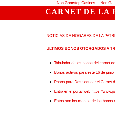
Non Gamstop Casinos
Non Gam
CARNET DE LA 
NOTICIAS DE HOGARES DE LA PATRI
ULTIMOS BONOS OTORGADOS A TR
Tabulador de los bonos del carnet de
Bonos activos para este 16 de junio
Pasos para Desbloquear el Carnet de
Entra en el portal web https://www.p
Estos son los montos de los bonos del