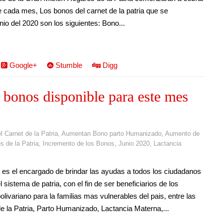
 cada mes, Los bonos del carnet de la patria que se
io del 2020 son los siguientes: Bono...
Google+
Stumble
Digg
 bonos disponible para este mes
l Carnet de la Patria
,
Aumentan Bono parto Humanizado
,
Aumento de
s de la Patria
,
Incremento de los Bonos
,
Junio 2020
,
Lactancia
ria es el encargado de brindar las ayudas a todos los ciudadanos
l sistema de patria, con el fin de ser beneficiarios de los
olivariano para la familias mas vulnerables del pais, entre las
 la Patria, Parto Humanizado, Lactancia Materna,...