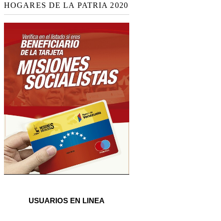
HOGARES DE LA PATRIA 2020
USUARIOS EN LINEA