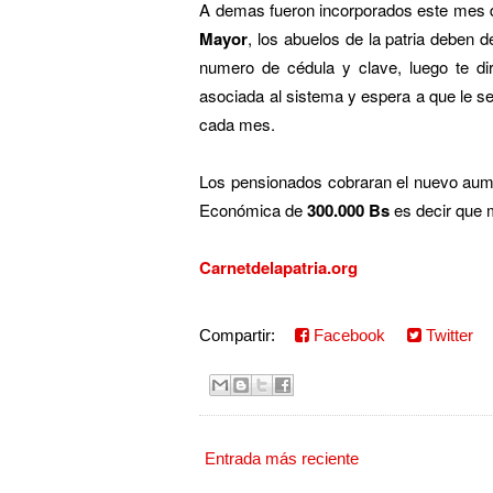
A demas fueron incorporados este mes 
Mayor
, l
os abuelos de la patria deben d
numero de cédula y clave, luego te dir
asociada al sistema y espera a que le se
cada mes.
Los pensionados cobraran el nuevo aum
Económica de
300.000 Bs
es decir que 
Carnetdelapatria.org
Compartir:
Facebook
Twitter
Entrada más reciente