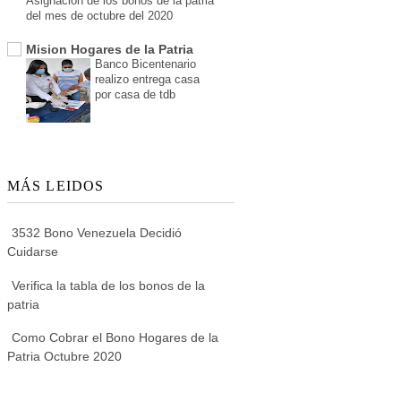
Asignación de los bonos de la patria
del mes de octubre del 2020
Mision Hogares de la Patria
Banco Bicentenario
realizo entrega casa
por casa de tdb
MÁS LEIDOS
3532 Bono Venezuela Decidió
Cuidarse
Verifica la tabla de los bonos de la
patria
Como Cobrar el Bono Hogares de la
Patria Octubre 2020