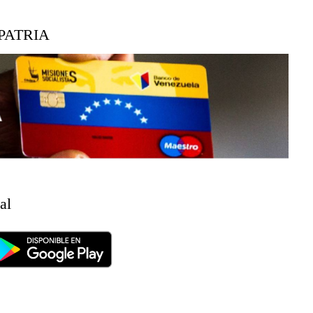
PATRIA
al