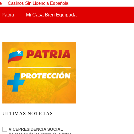
e
Casinos Sin Licencia Española
 Patria
Mi Casa Bien Equipada
ULTIMAS NOTICIAS
VICEPRESIDENCIA SOCIAL