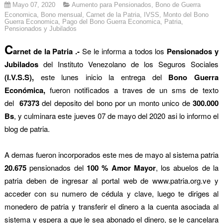
Mayo 07, 2020
Aumento para Pensionados
,
Bono de Guerra
Economica
,
Bono mensual
,
Carnet de la Patria
,
IVSS
,
Monto del Bono
Guerra Economica
,
Pago del Bono Guerra Economica
,
Patria
,
Pensionados y Jubilados
C
arnet de la Patria .-
Se le informa a todos los
Pensionados y
Jubilados
del Instituto Venezolano de los Seguros Sociales
(I.V.S.S),
este lunes inicio la entrega del
Bono Guerra
Económica,
fueron notificados a traves de un sms de texto
del
67373
del deposito del bono por un monto unico de
300.000
Bs
, y culminara este jueves 07 de mayo del 2020 asi lo informo el
blog de patria.
A demas fueron incorporados este mes de mayo al sistema patria
20.675
pensionados del
100 % Amor Mayor
, l
os abuelos de la
patria deben de ingresar al portal web de www.patria.org.ve y
acceder con su numero de cédula y clave, luego te diriges al
monedero de patria y transferir el dinero a la cuenta asociada al
sistema y espera a que le sea abonado el dinero, se le cancelara