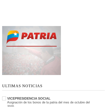
ULTIMAS NOTICIAS
VICEPRESIDENCIA SOCIAL
Asignación de los bonos de la patria del mes de octubre del
2020