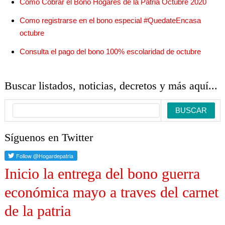
Como Cobrar el Bono Hogares de la Patria Octubre 2020
Como registrarse en el bono especial #QuedateEncasa
octubre
Consulta el pago del bono 100% escolaridad de octubre
Buscar listados, noticias, decretos y más aquí...
Síguenos en Twitter
Inicio la entrega del bono guerra
económica mayo a traves del carnet
de la patria