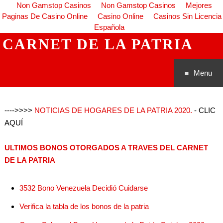
Non Gamstop Casinos
Non Gamstop Casinos
Mejores
Paginas De Casino Online
Casino Online
Casinos Sin Licencia
Española
CARNET DE LA PATRIA
Menu
Saltar al
---->>>>
NOTICIAS DE HOGARES DE LA PATRIA 2020.
- CLIC
conteni
AQUÍ
do
ULTIMOS BONOS OTORGADOS A TRAVES DEL CARNET
DE LA PATRIA
3532 Bono Venezuela Decidió Cuidarse
Verifica la tabla de los bonos de la patria