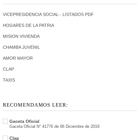
VICEPRESIDENCIA SOCIAL - LISTADOS PDF
HOGARES DE LA PATRIA
MISION VIVIENDA
CHAMBA JUVENIL
AMOR MAYOR
CLAP
TAXIS
RECOMENDAMOS LEER:
Gaceta Oficial
Gaceta Oficial N° 41776 de 06 Diciembre de 2019
Clap