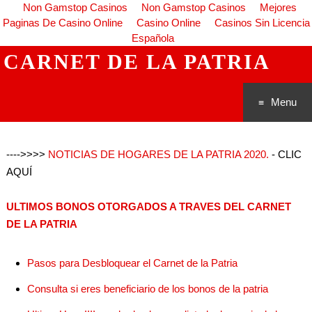
Non Gamstop Casinos
Non Gamstop Casinos
Mejores
Paginas De Casino Online
Casino Online
Casinos Sin Licencia
Española
CARNET DE LA PATRIA
Menu
Saltar al
---->>>>
NOTICIAS DE HOGARES DE LA PATRIA 2020.
- CLIC
conteni
AQUÍ
do
ULTIMOS BONOS OTORGADOS A TRAVES DEL CARNET
DE LA PATRIA
Pasos para Desbloquear el Carnet de la Patria
Consulta si eres beneficiario de los bonos de la patria