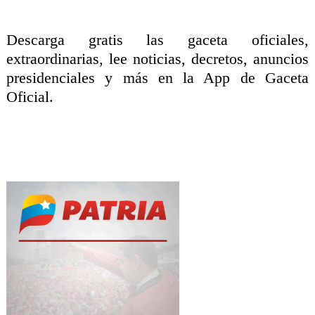
Descarga gratis las gaceta oficiales,
extraordinarias, lee noticias, decretos, anuncios
presidenciales y más en la App de Gaceta
Oficial.