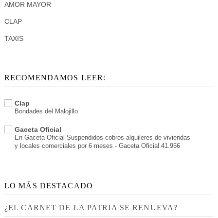
AMOR MAYOR
CLAP
TAXIS
RECOMENDAMOS LEER:
Clap
Bondades del Malojillo
Gaceta Oficial
En Gaceta Oficial Suspendidos cobros alquileres de viviendas
y locales comerciales por 6 meses - Gaceta Oficial 41.956
LO MÁS DESTACADO
¿EL CARNET DE LA PATRIA SE RENUEVA?