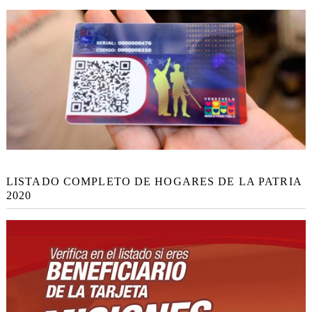
LISTADO COMPLETO DE HOGARES DE LA PATRIA
2020