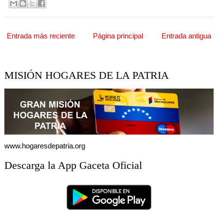
Entrada más reciente
Página principal
Entrada antigua
MISIÓN HOGARES DE LA PATRIA
www.hogaresdepatria.org
Descarga la App Gaceta Oficial