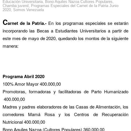
Educación Universitaria
,
Bono Aquiles Nazoa Cultores Populares
,
Chamba juvenil
,
Programas Especiales del Carnet de la Patria Junio
2020
,
Somos Venezuela
C
arnet de la Patria.-
En los programas especiales se estarán
incorporando las Becas a Estudiantes Universitarios a partir de
este mes de mayo de 2020, quedando los montos de la siguiente
manera:
Programa
Abril 2020
100% Amor Mayor
400.000,00
Promotoras, formadoras y facilitadoras de Parto Humanizado
400.000,00
Madres y padres elaboradores de las Casas de Alimentación, los
comedores Mamá Rosa y los Centros de Recuperación
Nutricional
400.000,00
Bono Aquiles Nazoa (Cultores Populares)
360.000,00