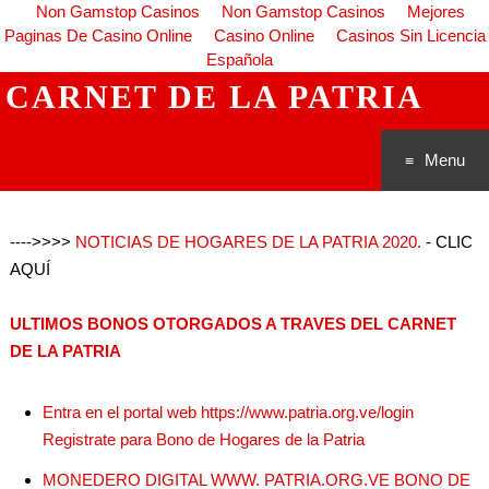
Non Gamstop Casinos
Non Gamstop Casinos
Mejores
Paginas De Casino Online
Casino Online
Casinos Sin Licencia
Española
CARNET DE LA PATRIA
Menu
Saltar al
---->>>>
NOTICIAS DE HOGARES DE LA PATRIA 2020.
- CLIC
conteni
AQUÍ
do
ULTIMOS BONOS OTORGADOS A TRAVES DEL CARNET
DE LA PATRIA
Entra en el portal web https://www.patria.org.ve/login
Registrate para Bono de Hogares de la Patria
MONEDERO DIGITAL WWW. PATRIA.ORG.VE BONO DE