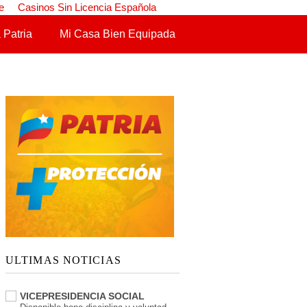
e
Casinos Sin Licencia Española
 Patria
Mi Casa Bien Equipada
ULTIMAS NOTICIAS
VICEPRESIDENCIA SOCIAL