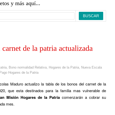
retos y más aquí...
 carnet de la patria actualizada
atria
,
Bono normalidad Relativa
,
Hogares de la Patria
,
Nueva Escala
Pago Hogares de la Patria
colas Maduro actualizo la tabla de los bonos del carnet de la
0, que esta destinados para la familia mas vulnerable de
an Misión Hogares de la Patria
comenzarán a cobrar su
cada mes.