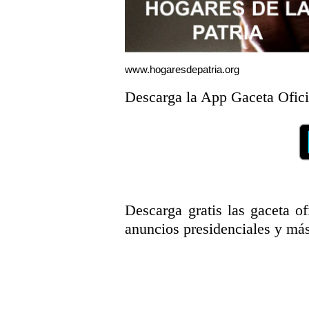
www.hogaresdepatria.org
Descarga la App Gaceta Ofici
Descarga gratis las gaceta ofi
anuncios presidenciales y más