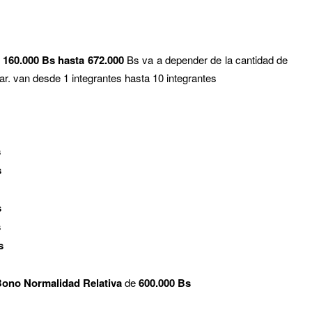
e
160.000 Bs hasta 672.000
Bs va a depender de la cantidad de
ar. van desde 1 integrantes hasta 10 integrantes
s
s
s
s
s
Bono Normalidad Relativa
de
600.000 Bs