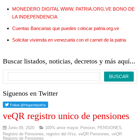
MONEDERO DIGITAL WWW. PATRIA.ORG.VE BONO DE
LA INDEPENDENCIA
Cuentas Bancarias que puedes colocar patria.org.ve
Solicitar vivienda en venezuela con el carnet de la patria
Buscar listados, noticias, decretos y más aquí...
Síguenos en Twitter
veQR registro unico de pensiones
Junio 09, 2020
100% amor mayor
,
Pension
,
PENSIONES
,
Registro de Pensiones
,
registro del IVss
,
veQR Pensiones
,
veQR
Registro de Pensiones