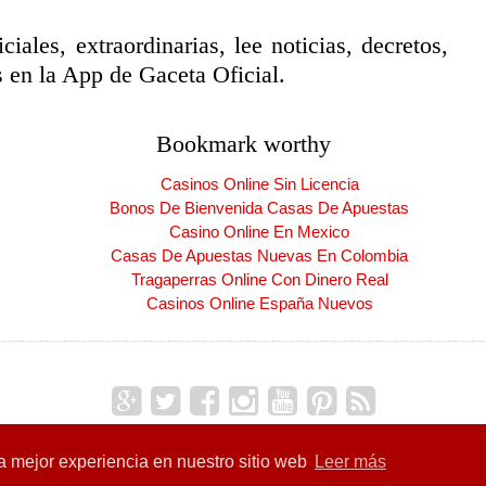
ciales, extraordinarias, lee noticias, decretos,
 en la App de Gaceta Oficial.
Bookmark worthy
Casinos Online Sin Licencia
Bonos De Bienvenida Casas De Apuestas
Casino Online En Mexico
Casas De Apuestas Nuevas En Colombia
Tragaperras Online Con Dinero Real
Casinos Online España Nuevos
Copyright ©
2026
CARNET DE LA PATRIA
| Producido por
Blogger
la mejor experiencia en nuestro sitio web
Leer más
res de la Patria
| Carnet de la Patria
Carnet de la Patria
|
CLAP
| Excl