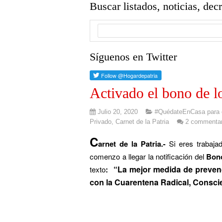
Buscar listados, noticias, dec
Síguenos en Twitter
Activado el bono de lo
Julio 20, 2020
#QuédateEnCasa para e
Privado
,
Carnet de la Patria
2 commentar
C
arnet de la Patria.-
Si eres trabaja
comenzo a llegar la notificación del
Bon
“
La mejor medida de preven
texto
:
con la Cuarentena Radical, Conscie