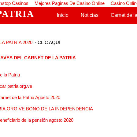
stop Casinos
Mejores Paginas De Casino Online
Casino Onlin
PATRIA
Saltar al contenido
Inicio
Noticias
Carnet de la
A PATRIA 2020.
- CLIC AQUÍ
AVES DEL CARNET DE LA PATRIA
 la Patria
ar patria.org.ve
arnet de la Patria Agosto 2020
IA.ORG.VE BONO DE LA INDEPENDENCIA
beneficiario de la pensión agosto 2020