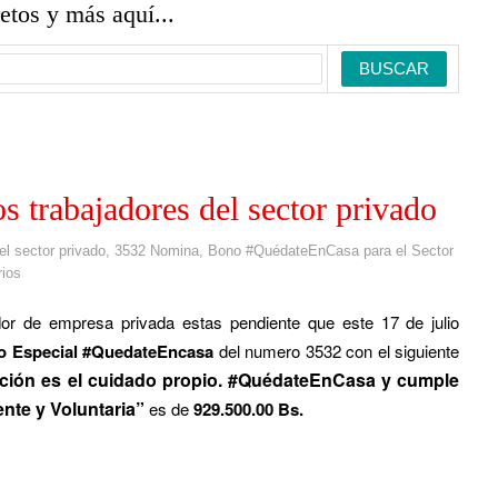
retos y más aquí...
s trabajadores del sector privado
l sector privado
,
3532 Nomina
,
Bono #QuédateEnCasa para el Sector
ios
dor de empresa privada estas pendiente que este 17 de julio
o Especial #QuedateEncasa
del numero 3532 con el siguiente
ción es el cuidado propio. #QuédateEnCasa y cumple
nte y Voluntaria
”
es de
929.500.00 Bs.