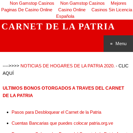
Non Gamstop Casinos
Non Gamstop Casinos
Mejores
Paginas De Casino Online
Casino Online
Casinos Sin Licencia
Española
CARNET DE LA PATRIA
Menu
Saltar al
---->>>>
NOTICIAS DE HOGARES DE LA PATRIA 2020.
- CLIC
conteni
AQUÍ
do
ULTIMOS BONOS OTORGADOS A TRAVES DEL CARNET
DE LA PATRIA
Pasos para Desbloquear el Carnet de la Patria
Cuentas Bancarias que puedes colocar patria.org.ve