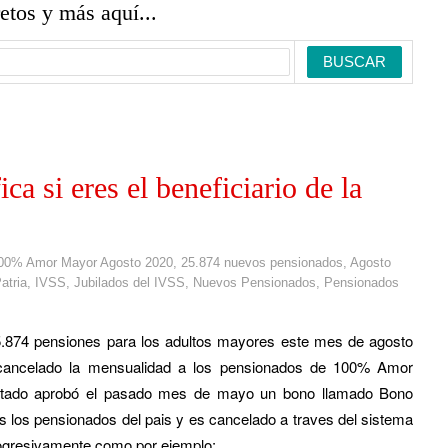
retos y más aquí...
ca si eres el beneficiario de la
00% Amor Mayor Agosto 2020
,
25.874 nuevos pensionados
,
Agosto
atria
,
IVSS
,
Jubilados del IVSS
,
Nuevos Pensionados
,
Pensionados
.874 pensiones para los adultos mayores este mes de agosto
 cancelado la mensualidad a los pensionados de 100% Amor
stado aprobó el pasado mes de mayo un bono llamado Bono
 los pensionados del pais y es cancelado a traves del sistema
rogresivamente como por ejemplo: