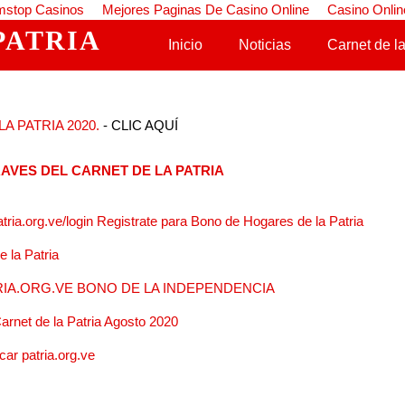
stop Casinos
Mejores Paginas De Casino Online
Casino Onlin
PATRIA
Saltar al contenido
Inicio
Noticias
Carnet de la
A PATRIA 2020.
- CLIC AQUÍ
AVES DEL CARNET DE LA PATRIA
atria.org.ve/login Registrate para Bono de Hogares de la Patria
 la Patria
IA.ORG.VE BONO DE LA INDEPENDENCIA
arnet de la Patria Agosto 2020
ar patria.org.ve