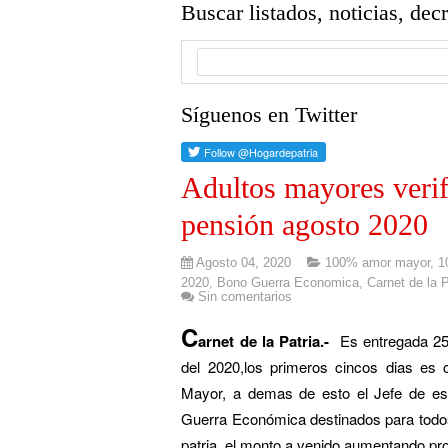
Buscar listados, noticias, dec
Síguenos en Twitter
Adultos mayores verifi
pensión agosto 2020
Agosto 04, 2020
100% amor mayor
,
1
2020
,
Bono Guerra Economica
,
Carnet de la P
Sin comentarios
C
arnet de la Patria.-
Es entregada 25
del 2020,
los primeros cincos dias es
Mayor, a demas de esto el Jefe de e
Guerra Económica destinados para todos
patria, el monto a venido aumentando p