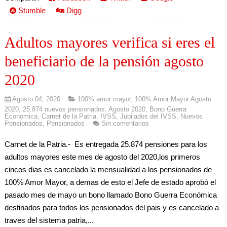
Stumble
Digg
Adultos mayores verifica si eres el
beneficiario de la pensión agosto
2020
Agosto 04, 2020
100% amor mayor
,
100% Amor Mayor Agosto
2020
,
25.874 nuevos pensionados
,
Agosto 2020
,
Bono Guerra
Economica
,
Carnet de la Patria
,
IVSS
,
Jubilados del IVSS
,
Nuevos
Pensionados
,
Pensionados
Sin comentarios
Carnet de la Patria.- Es entregada 25.874 pensiones para los
adultos mayores este mes de agosto del 2020,los primeros
cincos dias es cancelado la mensualidad a los pensionados de
100% Amor Mayor, a demas de esto el Jefe de estado aprobó el
pasado mes de mayo un bono llamado Bono Guerra Económica
destinados para todos los pensionados del pais y es cancelado a
traves del sistema patria,...