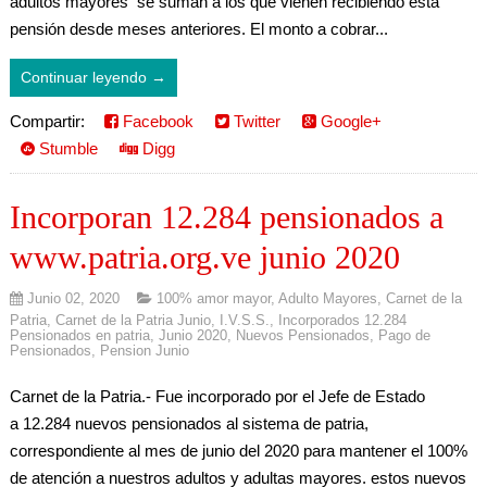
adultos mayores se suman a los que vienen recibiendo esta
pensión desde meses anteriores. El monto a cobrar...
Continuar leyendo →
Compartir:
Facebook
Twitter
Google+
Stumble
Digg
Incorporan 12.284 pensionados a
www.patria.org.ve junio 2020
Junio 02, 2020
100% amor mayor
,
Adulto Mayores
,
Carnet de la
Patria
,
Carnet de la Patria Junio
,
I.V.S.S.
,
Incorporados 12.284
Pensionados en patria
,
Junio 2020
,
Nuevos Pensionados
,
Pago de
Pensionados
,
Pension Junio
Carnet de la Patria.- Fue incorporado por el Jefe de Estado
a 12.284 nuevos pensionados al sistema de patria,
correspondiente al mes de junio del 2020 para mantener el 100%
de atención a nuestros adultos y adultas mayores. estos nuevos