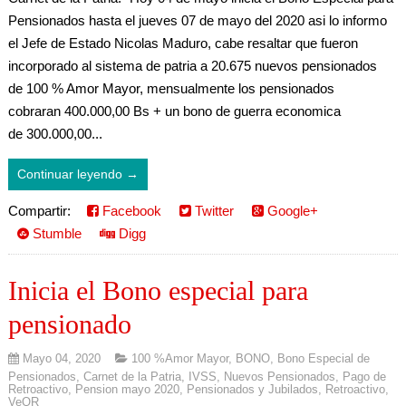
Pensionados hasta el jueves 07 de mayo del 2020 asi lo informo
el Jefe de Estado Nicolas Maduro, cabe resaltar que fueron
incorporado al sistema de patria a 20.675 nuevos pensionados
de 100 % Amor Mayor, mensualmente los pensionados
cobraran 400.000,00 Bs + un bono de guerra economica
de 300.000,00...
Continuar leyendo →
Compartir:
Facebook
Twitter
Google+
Stumble
Digg
Inicia el Bono especial para
pensionado
Mayo 04, 2020
100 %Amor Mayor
,
BONO
,
Bono Especial de
Pensionados
,
Carnet de la Patria
,
IVSS
,
Nuevos Pensionados
,
Pago de
Retroactivo
,
Pension mayo 2020
,
Pensionados y Jubilados
,
Retroactivo
,
VeQR