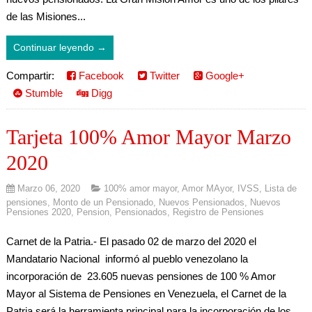
de las Misiones...
Continuar leyendo →
Compartir:
Facebook
Twitter
Google+
Stumble
Digg
Tarjeta 100% Amor Mayor Marzo
2020
Marzo 06, 2020
100% amor mayor
,
Amor MAyor
,
IVSS
,
Lista de
pensiones
,
Monto de un Pensionado
,
Nuevos Pensionados
,
Nuevos
Pensiones 2020
,
Pension
,
Pensionados
,
Registro de Pensiones
Carnet de la Patria.- El pasado 02 de marzo del 2020 el
Mandatario Nacional informó al pueblo venezolano la
incorporación de 23.605 nuevas pensiones de 100 % Amor
Mayor al Sistema de Pensiones en Venezuela, el Carnet de la
Patria será la herramienta principal para la incorporación de los