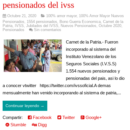
pensionados del ivss
Octubre 21, 2020
100% amor mayor
,
100% Amor Mayor Nuevos
Pensionados
,
1554 pensionados
,
Bono Guerra Economica
,
Carnet de la
Patria
,
IVSS
,
Jubilados del IVSS
,
Nuevos Pensionados
,
Octubre 2020
,
Pensionados
Sin comentarios
Carnet de la Patria.- Fueron
incorporado al sistema del
Instituto Venezolano de los
Seguros Sociales (I.V.S.S)
1.554 nuevos pensionados y
pensionadas del pais, asi lo dio
a conocer vtwitter https://twitter.com/ivssoficial.A demas
mensualmente han venido incorporando al sistema de patria,...
Continuar leyendo →
Compartir:
Facebook
Twitter
Google+
Stumble
Digg