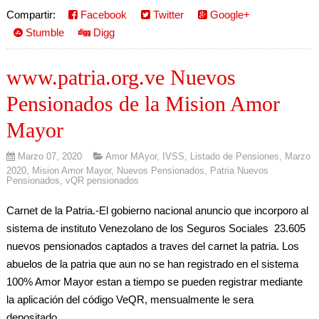
Compartir:
Facebook
Twitter
Google+
Stumble
Digg
www.patria.org.ve Nuevos
Pensionados de la Mision Amor
Mayor
Marzo 07, 2020
Amor MAyor
,
IVSS
,
Listado de Pensiones
,
Marzo
2020
,
Mision Amor Mayor
,
Nuevos Pensionados
,
Patria Nuevos
Pensionados
,
vQR pensionados
Carnet de la Patria.-El gobierno nacional anuncio que incorporo al
sistema de instituto Venezolano de los Seguros Sociales 23.605
nuevos pensionados captados a traves del carnet la patria. Los
abuelos de la patria que aun no se han registrado en el sistema
100% Amor Mayor estan a tiempo se pueden registrar mediante
la aplicación del código VeQR, mensualmente le sera
depositado...