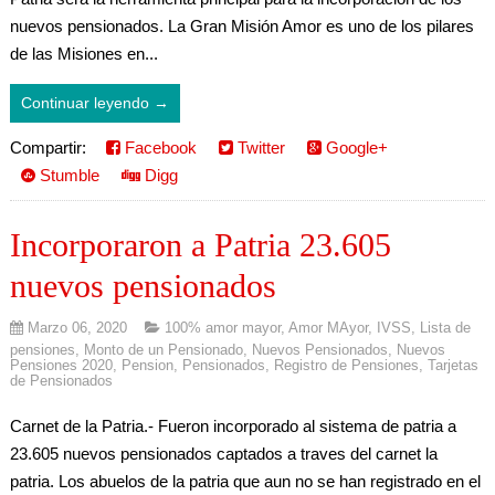
nuevos pensionados. La Gran Misión Amor es uno de los pilares
de las Misiones en...
Continuar leyendo →
Compartir:
Facebook
Twitter
Google+
Stumble
Digg
Incorporaron a Patria 23.605
nuevos pensionados
Marzo 06, 2020
100% amor mayor
,
Amor MAyor
,
IVSS
,
Lista de
pensiones
,
Monto de un Pensionado
,
Nuevos Pensionados
,
Nuevos
Pensiones 2020
,
Pension
,
Pensionados
,
Registro de Pensiones
,
Tarjetas
de Pensionados
Carnet de la Patria.- Fueron incorporado al sistema de patria a
23.605 nuevos pensionados captados a traves del carnet la
patria. Los abuelos de la patria que aun no se han registrado en el