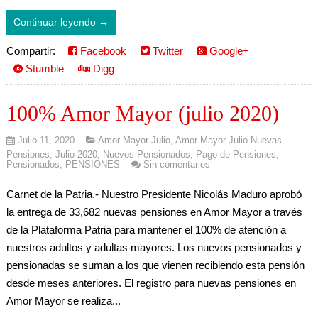
Continuar leyendo →
Compartir:
Facebook
Twitter
Google+
Stumble
Digg
100% Amor Mayor (julio 2020)
Julio 11, 2020
Amor Mayor Julio
,
Amor Mayor Julio Nuevas
Pensiones
,
Julio 2020
,
Nuevos Pensionados
,
Pago de Pensiones
,
Pensionados
,
PENSIONES
Sin comentarios
Carnet de la Patria.- Nuestro Presidente Nicolás Maduro aprobó
la entrega de 33,682 nuevas pensiones en Amor Mayor a través
de la Plataforma Patria para mantener el 100% de atención a
nuestros adultos y adultas mayores. Los nuevos pensionados y
pensionadas se suman a los que vienen recibiendo esta pensión
desde meses anteriores. El registro para nuevas pensiones en
Amor Mayor se realiza...