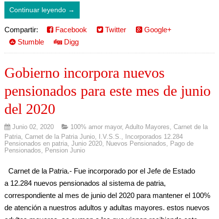
Continuar leyendo →
Compartir:
Facebook
Twitter
Google+
Stumble
Digg
Gobierno incorpora nuevos
pensionados para este mes de junio
del 2020
Junio 02, 2020
100% amor mayor
,
Adulto Mayores
,
Carnet de la
Patria
,
Carnet de la Patria Junio
,
I.V.S.S.
,
Incorporados 12.284
Pensionados en patria
,
Junio 2020
,
Nuevos Pensionados
,
Pago de
Pensionados
,
Pension Junio
Carnet de la Patria.- Fue incorporado por el Jefe de Estado
a 12.284 nuevos pensionados al sistema de patria,
correspondiente al mes de junio del 2020 para mantener el 100%
de atención a nuestros adultos y adultas mayores. estos nuevos