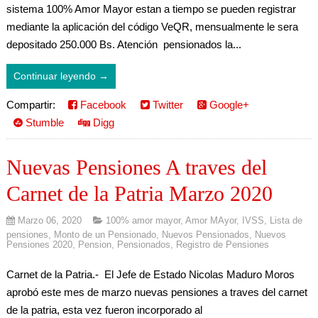
sistema 100% Amor Mayor estan a tiempo se pueden registrar
mediante la aplicación del código VeQR, mensualmente le sera
depositado 250.000 Bs. Atención pensionados la...
Continuar leyendo →
Compartir:
Facebook
Twitter
Google+
Stumble
Digg
Nuevas Pensiones A traves del
Carnet de la Patria Marzo 2020
Marzo 06, 2020
100% amor mayor
,
Amor MAyor
,
IVSS
,
Lista de
pensiones
,
Monto de un Pensionado
,
Nuevos Pensionados
,
Nuevos
Pensiones 2020
,
Pension
,
Pensionados
,
Registro de Pensiones
Carnet de la Patria.- El Jefe de Estado Nicolas Maduro Moros
aprobó este mes de marzo nuevas pensiones a traves del carnet
de la patria, esta vez fueron incorporado al