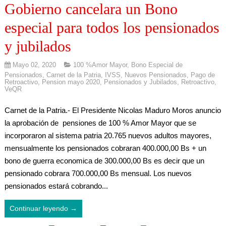
Gobierno cancelara un Bono
especial para todos los pensionados
y jubilados
Mayo 02, 2020
100 %Amor Mayor
,
Bono Especial de
Pensionados
,
Carnet de la Patria
,
IVSS
,
Nuevos Pensionados
,
Pago de
Retroactivo
,
Pension mayo 2020
,
Pensionados y Jubilados
,
Retroactivo
,
VeQR
Carnet de la Patria.- El Presidente Nicolas Maduro Moros anuncio
la aprobación de pensiones de 100 % Amor Mayor que se
incorporaron al sistema patria 20.765 nuevos adultos mayores,
mensualmente los pensionados cobraran 400.000,00 Bs + un
bono de guerra economica de 300.000,00 Bs es decir que un
pensionado cobrara 700.000,00 Bs mensual. Los nuevos
pensionados estará cobrando...
Continuar leyendo →