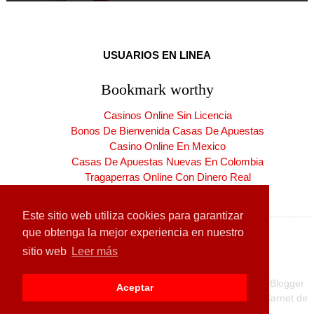
USUARIOS EN LINEA
Bookmark worthy
Casinos Online Sin Licencia
Bonos De Bienvenida Casas De Apuestas
Casino Online En Mexico
Casas De Apuestas Nuevas En Colombia
Tragaperras Online Con Dinero Real
Casinos Online España Nuevos
Este sitio web utiliza cookies para garantizar
que obtenga la mejor experiencia en nuestro
sitio web
Leer más
Copyright ©
2026
CARNET DE LA PATRIA
| Producido por
Blogger
Aceptar
Diseñado para:
Hogares de la Patria
| Carnet de la Patria
Carnet de
la Patria
|
CLAP
| Exclusivo para
Venezuela