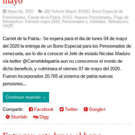
mayo
Mayo 02, 2020
100 %Amor Mayor
,
BONO
,
Bono Especial de
Pensionados
,
Carnet de la Patria
,
IVSS
,
Nuevos Pensionados
,
Pago de
Retroactivo
,
Pension mayo 2020
,
Pensionados y Jubilados
,
Retroactivo
,
VeQR
Carnet de la Patria.- Se espera para el dia de lunes 04 de mayo
del 2020 la entrega de un Bono Especial para los Pensionados de
venezuela, asi lo dio a conocer el Jefe de estado Nicolas Maduro
via twitter @Carnetdelapatria aun no conocemos el monto de
dicho beneficio, y culminara el viernes 07 de mayo del 2020.
Fueron incorporados 20.765 al sistema de patria nuevas
pensiones...
Continuar leyendo →
Compartir:
Facebook
Twitter
Google+
Stumble
Digg