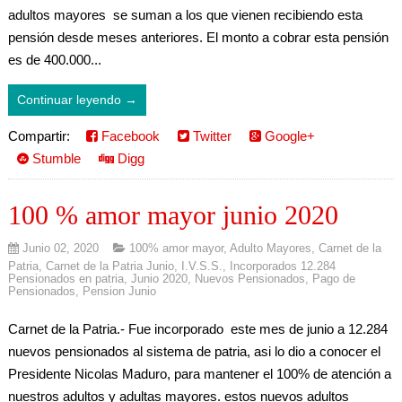
adultos mayores se suman a los que vienen recibiendo esta
pensión desde meses anteriores. El monto a cobrar esta pensión
es de 400.000...
Continuar leyendo →
Compartir:
Facebook
Twitter
Google+
Stumble
Digg
100 % amor mayor junio 2020
Junio 02, 2020
100% amor mayor
,
Adulto Mayores
,
Carnet de la
Patria
,
Carnet de la Patria Junio
,
I.V.S.S.
,
Incorporados 12.284
Pensionados en patria
,
Junio 2020
,
Nuevos Pensionados
,
Pago de
Pensionados
,
Pension Junio
Carnet de la Patria.- Fue incorporado este mes de junio a 12.284
nuevos pensionados al sistema de patria, asi lo dio a conocer el
Presidente Nicolas Maduro, para mantener el 100% de atención a
nuestros adultos y adultas mayores. estos nuevos adultos