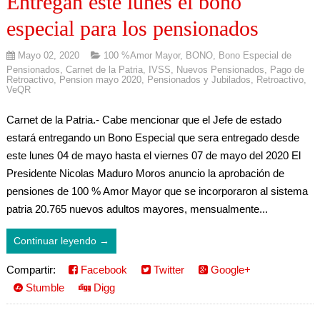
Entregan este lunes el bono
especial para los pensionados
Mayo 02, 2020
100 %Amor Mayor
,
BONO
,
Bono Especial de
Pensionados
,
Carnet de la Patria
,
IVSS
,
Nuevos Pensionados
,
Pago de
Retroactivo
,
Pension mayo 2020
,
Pensionados y Jubilados
,
Retroactivo
,
VeQR
Carnet de la Patria.- Cabe mencionar que el Jefe de estado
estará entregando un Bono Especial que sera entregado desde
este lunes 04 de mayo hasta el viernes 07 de mayo del 2020 El
Presidente Nicolas Maduro Moros anuncio la aprobación de
pensiones de 100 % Amor Mayor que se incorporaron al sistema
patria 20.765 nuevos adultos mayores, mensualmente...
Continuar leyendo →
Compartir:
Facebook
Twitter
Google+
Stumble
Digg