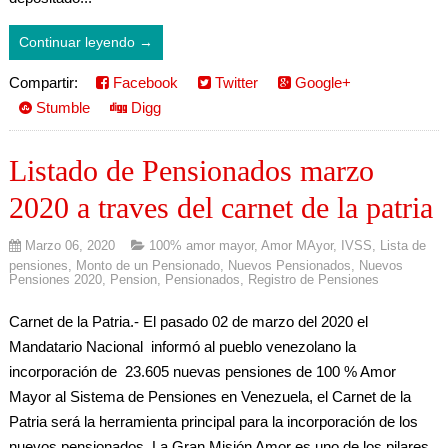
Continuar leyendo →
Compartir:
Facebook
Twitter
Google+
Stumble
Digg
Listado de Pensionados marzo
2020 a traves del carnet de la patria
Marzo 06, 2020
100% amor mayor
,
Amor MAyor
,
IVSS
,
Lista de
pensiones
,
Monto de un Pensionado
,
Nuevos Pensionados
,
Nuevos
Pensiones 2020
,
Pension
,
Pensionados
,
Registro de Pensiones
Carnet de la Patria.- El pasado 02 de marzo del 2020 el
Mandatario Nacional informó al pueblo venezolano la
incorporación de 23.605 nuevas pensiones de 100 % Amor
Mayor al Sistema de Pensiones en Venezuela, el Carnet de la
Patria será la herramienta principal para la incorporación de los
nuevos pensionados. La Gran Misión Amor es uno de los pilares