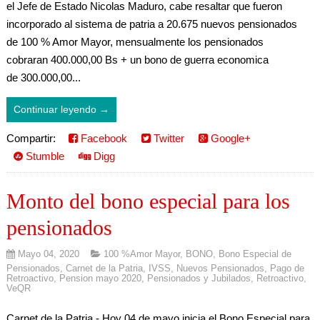
el Jefe de Estado Nicolas Maduro, cabe resaltar que fueron
incorporado al sistema de patria a 20.675 nuevos pensionados
de 100 % Amor Mayor, mensualmente los pensionados
cobraran 400.000,00 Bs + un bono de guerra economica
de 300.000,00...
Continuar leyendo →
Compartir:
Facebook
Twitter
Google+
Stumble
Digg
Monto del bono especial para los
pensionados
Mayo 04, 2020
100 %Amor Mayor
,
BONO
,
Bono Especial de
Pensionados
,
Carnet de la Patria
,
IVSS
,
Nuevos Pensionados
,
Pago de
Retroactivo
,
Pension mayo 2020
,
Pensionados y Jubilados
,
Retroactivo
,
VeQR
Carnet de la Patria.- Hoy 04 de mayo inicia el Bono Especial para