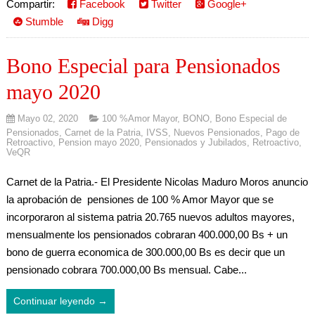
Compartir:
Facebook
Twitter
Google+
Stumble
Digg
Bono Especial para Pensionados
mayo 2020
Mayo 02, 2020
100 %Amor Mayor
,
BONO
,
Bono Especial de
Pensionados
,
Carnet de la Patria
,
IVSS
,
Nuevos Pensionados
,
Pago de
Retroactivo
,
Pension mayo 2020
,
Pensionados y Jubilados
,
Retroactivo
,
VeQR
Carnet de la Patria.- El Presidente Nicolas Maduro Moros anuncio
la aprobación de pensiones de 100 % Amor Mayor que se
incorporaron al sistema patria 20.765 nuevos adultos mayores,
mensualmente los pensionados cobraran 400.000,00 Bs + un
bono de guerra economica de 300.000,00 Bs es decir que un
pensionado cobrara 700.000,00 Bs mensual. Cabe...
Continuar leyendo →