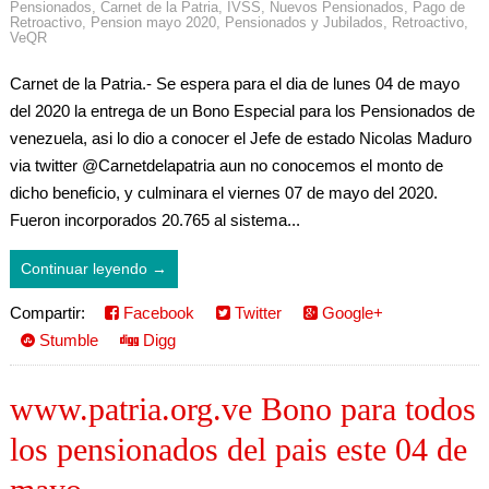
Pensionados
,
Carnet de la Patria
,
IVSS
,
Nuevos Pensionados
,
Pago de
Retroactivo
,
Pension mayo 2020
,
Pensionados y Jubilados
,
Retroactivo
,
VeQR
Carnet de la Patria.- Se espera para el dia de lunes 04 de mayo
del 2020 la entrega de un Bono Especial para los Pensionados de
venezuela, asi lo dio a conocer el Jefe de estado Nicolas Maduro
via twitter @Carnetdelapatria aun no conocemos el monto de
dicho beneficio, y culminara el viernes 07 de mayo del 2020.
Fueron incorporados 20.765 al sistema...
Continuar leyendo →
Compartir:
Facebook
Twitter
Google+
Stumble
Digg
www.patria.org.ve Bono para todos
los pensionados del pais este 04 de