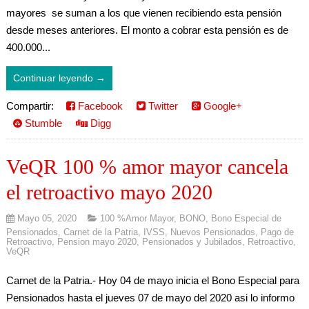
mayores se suman a los que vienen recibiendo esta pensión
desde meses anteriores. El monto a cobrar esta pensión es de
400.000...
Continuar leyendo →
Compartir:
Facebook
Twitter
Google+
Stumble
Digg
VeQR 100 % amor mayor cancela
el retroactivo mayo 2020
Mayo 05, 2020
100 %Amor Mayor
,
BONO
,
Bono Especial de
Pensionados
,
Carnet de la Patria
,
IVSS
,
Nuevos Pensionados
,
Pago de
Retroactivo
,
Pension mayo 2020
,
Pensionados y Jubilados
,
Retroactivo
,
VeQR
Carnet de la Patria.- Hoy 04 de mayo inicia el Bono Especial para
Pensionados hasta el jueves 07 de mayo del 2020 asi lo informo