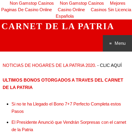
Non Gamstop Casinos
Non Gamstop Casinos
Mejores
Paginas De Casino Online
Casino Online
Casinos Sin Licencia
Española
CARNET DE LA PATRIA
Menu
Saltar al
NOTICIAS DE HOGARES DE LA PATRIA 2020.
- CLIC AQUÍ
conteni
ULTIMOS BONOS OTORGADOS A TRAVES DEL CARNET
do
DE LA PATRIA
Si no te ha Llegado el Bono 7+7 Perfecto Completa estos
Pasos
El Presidente Anunció que Vendrán Sorpresas con el carnet
de la Patria