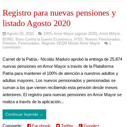
Registro para nuevas pensiones y
listado Agosto 2020
Agosto 05, 2020
100% Amor Mayor (agosto 2020)
,
Amor MAyor
,
BONO
,
Bono Contra la Guerra Económica
,
IVSS
,
Nuevos Pensionados
,
Pension
,
Pensionados
,
Registro VEQR Mision Amor Mayor
1
comentario
Carnet de la Patria.- Nicolás Maduro aprobó la entrega de 25.874
nuevas pensiones en Amor Mayor a través de la Plataforma
Patria para mantener el 100% de atención a nuestros adultos y
adultas mayores. Los nuevos pensionados y pensionadas se
suman a los que vienen recibiendo esta pensión desde meses
anteriores. El registro para nuevas pensiones en Amor Mayor se
realiza a través de la aplicación...
Continuar leyendo →
Compartir:
Facebook
Twitter
Google+