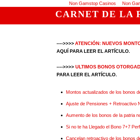
Non Gamstop Casinos
Non Gam
CARNET DE LA 
---->>>>
ATENCIÓN: NUEVOS MONTO
AQUÍ PARA LEER EL ARTÍCULO.
---->>>>
ULTIMOS BONOS OTORGADO
PARA LEER EL ARTÍCULO.
Montos actualizados de los bonos de
Ajuste de Pensiones + Retroactivo
Aumento de los bonos de la patria 
Si no te ha Llegado el Bono 7+7 Pe
Cancelan retroactivo de los bonos d