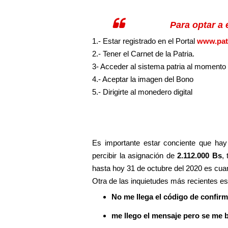
Para optar a
1.- Estar registrado en el Portal
www.patr
2.- Tener el Carnet de la Patria.
3- Acceder al sistema patria al momento
4.- Aceptar la imagen del Bono
5.- Dirigirte al monedero digital
Es importante estar conciente que hay
percibir la asignación de
2.112.000 Bs
,
hasta hoy 31 de octubre del 2020 es cua
Otra de las inquietudes más recientes es
No me llega el código de
confirm
me llego el mensaje pero se me 