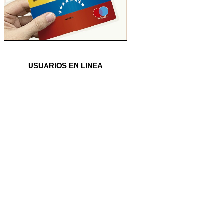
USUARIOS EN LINEA