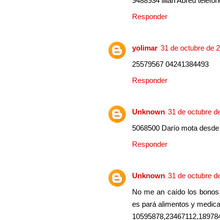
9488934 lilian Abreu teléf
Responder
yolimar
31 de octubre de 
25579567 04241384493
Responder
Unknown
31 de octubre d
5068500 Darío mota desde 
Responder
Unknown
31 de octubre d
No me an caído los bonos 
es pará alimentos y medic
10595878,23467112,18978