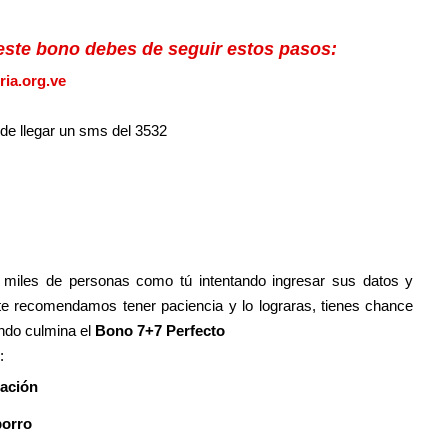
 este bono debes de seguir estos pasos:
ia.org.ve
 de llegar un sms del 3532
 miles de personas como tú intentando ingresar sus datos y
 te recomendamos tener paciencia y lo lograras, tienes chance
ndo culmina el
Bono 7+7 Perfecto
:
ación
borro