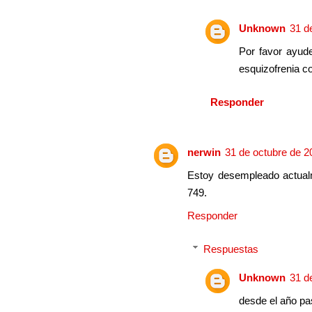
Unknown
31 d
Por favor ayude
esquizofrenia 
Responder
nerwin
31 de octubre de 2
Estoy desempleado actualm
749.
Responder
Respuestas
Unknown
31 d
desde el año