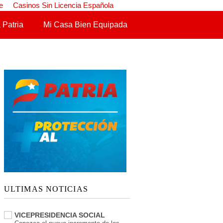
e
Casinos Sin Licencia Española
 Patria
Mi Casa Bien Equipada
ULTIMAS NOTICIAS
VICEPRESIDENCIA SOCIAL