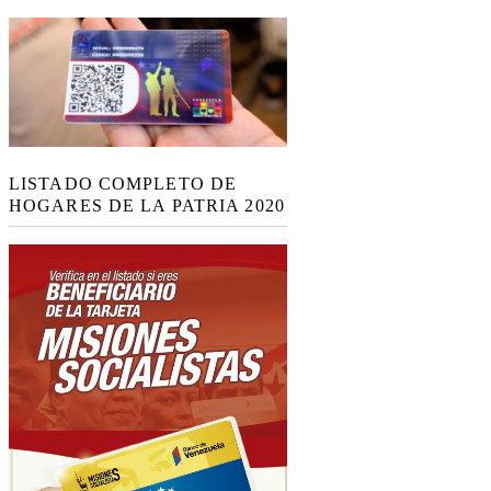
LISTADO COMPLETO DE
HOGARES DE LA PATRIA 2020