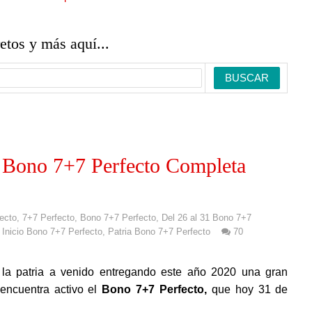
retos y más aquí...
l Bono 7+7 Perfecto Completa
ecto
,
7+7 Perfecto
,
Bono 7+7 Perfecto
,
Del 26 al 31 Bono 7+7
,
Inicio Bono 7+7 Perfecto
,
Patria Bono 7+7 Perfecto
70
 la patria a venido entregando este año 2020 una gran
encuentra activo el
Bono 7+7 Perfecto,
que hoy 31 de