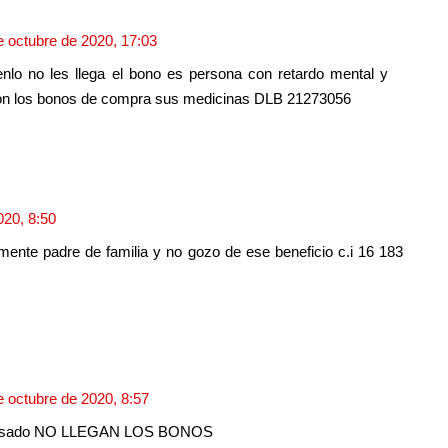
e octubre de 2020, 17:03
nlo no les llega el bono es persona con retardo mental y
con los bonos de compra sus medicinas DLB 21273056
020, 8:50
ente padre de familia y no gozo de ese beneficio c.i 16 183
e octubre de 2020, 8:57
 pasado NO LLEGAN LOS BONOS