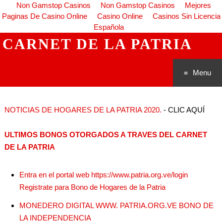
Non Gamstop Casinos
Non Gamstop Casinos
Mejores
Paginas De Casino Online
Casino Online
Casinos Sin Licencia
Española
CARNET DE LA PATRIA
Menu
Saltar al
NOTICIAS DE HOGARES DE LA PATRIA 2020.
- CLIC AQUÍ
conteni
ULTIMOS BONOS OTORGADOS A TRAVES DEL CARNET
do
DE LA PATRIA
Entra en el portal web https://www.patria.org.ve/login
Registrate para Bono de Hogares de la Patria
MONEDERO DIGITAL WWW. PATRIA.ORG.VE BONO DE
LA INDEPENDENCIA