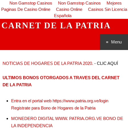
Non Gamstop Casinos
Non Gamstop Casinos
Mejores
Paginas De Casino Online
Casino Online
Casinos Sin Licencia
Española
CARNET DE LA PATRIA
Menu
Saltar al
NOTICIAS DE HOGARES DE LA PATRIA 2020.
- CLIC AQUÍ
conteni
ULTIMOS BONOS OTORGADOS A TRAVES DEL CARNET
do
DE LA PATRIA
Entra en el portal web https://www.patria.org.ve/login
Registrate para Bono de Hogares de la Patria
MONEDERO DIGITAL WWW. PATRIA.ORG.VE BONO DE
LA INDEPENDENCIA