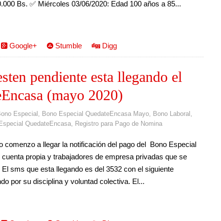
Bs. ✅ Miércoles 03/06/2020: Edad 100 años a 85...
Google+
Stumble
Digg
sten pendiente esta llegando el
eEncasa (mayo 2020)
ono Especial
,
Bono Especial QuedateEncasa Mayo
,
Bono Laboral
,
 Especial QuedateEncasa
,
Registro para Pago de Nomina
o comenzo a llegar la notificación del pago del Bono Especial
 cuenta propia y trabajadores de empresa privadas que se
. El sms que esta llegando es del 3532 con el siguiente
o por su disciplina y voluntad colectiva. El...