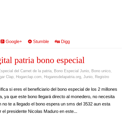
Google+
Stumble
Digg
tal patria bono especial
special del Carnet de la patria
,
Bono Especial Junio
,
Bono unico
,
gar Clap
,
Hogarclap.com
,
Hogaresdelapatria.org
,
Junio
,
Registro
erifica si eres el beneficiario del bono especial de los 2 millones
ria, ya que este bono llegará directo al monedero, no necesita
un no te a llegado el bono espera un sms del 3532 aun esta
r el presidente Nicolas Maduro en este...