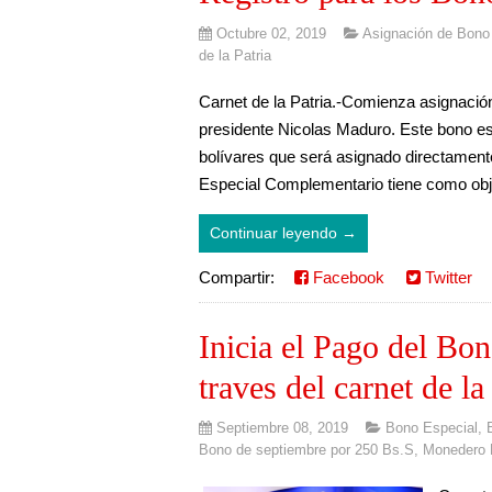
Octubre 02, 2019
Asignación de Bono
de la Patria
Carnet de la Patria.-Comienza asignación
presidente Nicolas Maduro. Este bono 
bolívares que será asignado directamente
Especial Complementario tiene como obje
Continuar leyendo →
Compartir:
Facebook
Twitter
Inicia el Pago del Bo
traves del carnet de la
Septiembre 08, 2019
Bono Especial
,
Bono de septiembre por 250 Bs.S
,
Monedero B