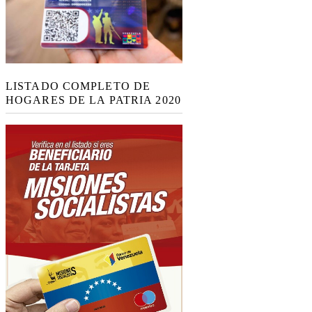
LISTADO COMPLETO DE
HOGARES DE LA PATRIA 2020