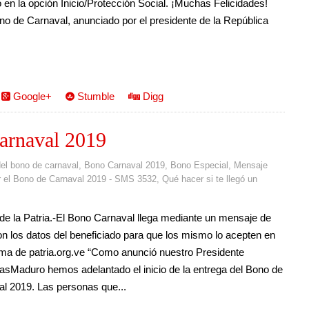
o en la opción Inicio/Protección Social. ¡Muchas Felicidades!
ono de Carnaval, anunciado por el presidente de la República
Google+
Stumble
Digg
arnaval 2019
del bono de carnaval
,
Bono Carnaval 2019
,
Bono Especial
,
Mensaje
r el Bono de Carnaval 2019 - SMS 3532
,
Qué hacer si te llegó un
de la Patria.-El Bono Carnaval llega mediante un mensaje de
on los datos del beneficiado para que los mismo lo acepten en
ema de patria.org.ve “Como anunció nuestro Presidente
sMaduro hemos adelantado el inicio de la entrega del Bono de
l 2019. Las personas que...