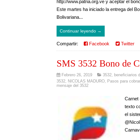
http://www.patria.org.ve y aceptar el bon
Este martes ha iniciado la entrega del B
Bolivariana...
Continuar leyendo →
Compartir:
Facebook
Twitter
SMS 3532 Bono de C
Febrero 26, 2019
3532
,
beneficiarios 
3532
,
NICOLAS MADURO
,
Pasos para cobra
mensaje del 3532
Carnet 
texto c
el sist
@Nicola
Carnava