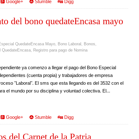
Google+
Stumble
Digg
nto del bono quedateEncasa mayo
Especial QuedateEncasa Mayo
,
Bono Laboral
,
Bonos
,
al QuedateEncasa
,
Registro para pago de Nomina
dependiente ya comenzo a llegar el pago del Bono Especial
dependientes (cuenta propia) y trabajadores de empresa
roceso "Laboral". El sms que esta llegando es del 3532 con el
a el mundo por su disciplina y voluntad colectiva. El...
Google+
Stumble
Digg
s del Carnet de la Patria