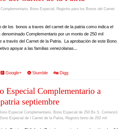
 Complementario
,
Bono Especial
,
Registro para los Bonos del Carnet
 de los bonos a traves del carnet de la patria como indica el
es denominado Complementario por un monto de 250 mil
 a través del Carnet de la Patria. La aprobación de este Bono
tivo apoyar a las familias venezolanas...
Google+
Stumble
Digg
no Especial Complementario a
 patria septiembre
Bono Especial Complementario
,
Bono Especial de 250 Bs.S
,
Comenzó
ono Especial de l Carnet de la Patria
,
Registro bono de 250 mil