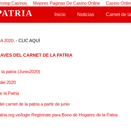
stop Casinos
Mejores Paginas De Casino Online
Casino Onlin
PATRIA
Saltar al contenido
Inicio
Noticias
Carnet de la
A 2020.
- CLIC AQUÍ
AVES DEL CARNET DE LA PATRIA
 la patria (Junio2020)
 del 2020
 la Patria
 carnet de la patria a partir de junio
atria.org.ve/login Registrate para Bono de Hogares de la Patria