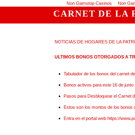
Non Gamstop Casinos
Non Gam
CARNET DE LA 
NOTICIAS DE HOGARES DE LA PATRI
ULTIMOS BONOS OTORGADOS A TR
Tabulador de los bonos del carnet de
Bonos activos para este 16 de junio
Pasos para Desbloquear el Carnet de
Estos son los montos de los bonos del
Entra en el portal web https://www.p