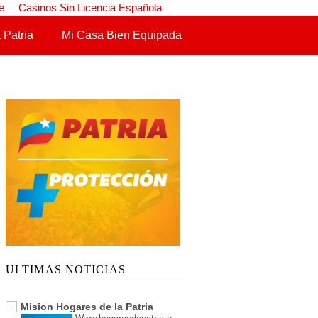
e
Casinos Sin Licencia Española
 Patria
Mi Casa Bien Equipada
ULTIMAS NOTICIAS
Mision Hogares de la Patria