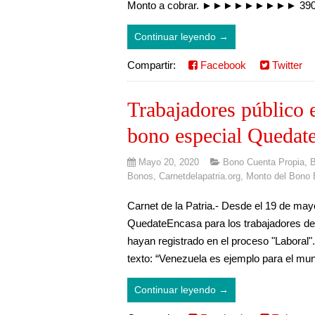
Monto a cobrar. ►►►►►►►►► 390.000 
Continuar leyendo →
Compartir:
Facebook
Twitter
Trabajadores público e
bono especial Quedat
Mayo 20, 2020
Bono Cuenta Propia
,
B
Bonos
,
Carnetdelapatria.org
,
Monto del Bono
Carnet de la Patria.- Desde el 19 de may
QuedateEncasa para los trabajadores de
hayan registrado en el proceso "Laboral"
texto: “Venezuela es ejemplo para el mund
Continuar leyendo →