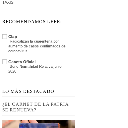
TAXIS
RECOMENDAMOS LEER:
Clap
Radicalizan la cuarentena por
aumento de casos confirmados de
coronavirus
Gaceta Oficial
Bono Normalidad Relativa junio
2020
LO MÁS DESTACADO
¿EL CARNET DE LA PATRIA
SE RENUEVA?