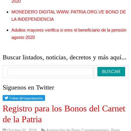
2020
MONEDERO DIGITAL WWW. PATRIA.ORG.VE BONO DE
LA INDEPENDENCIA
Adultos mayores verifica si eres el beneficiario de la pensión
agosto 2020
Buscar listados, noticias, decretos y más aquí...
Síguenos en Twitter
Registro para los Bonos del Carnet
de la Patria
Octubre 02, 2019
Asignación de Bono Complementario
,
Bono