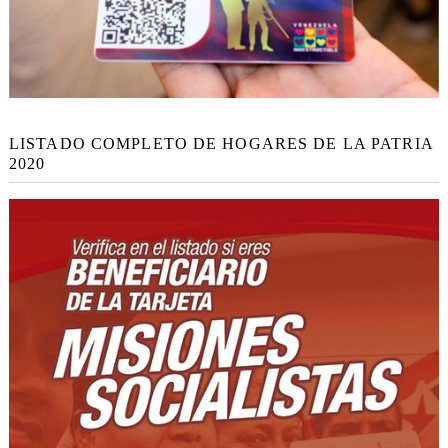
LISTADO COMPLETO DE HOGARES DE LA PATRIA
2020