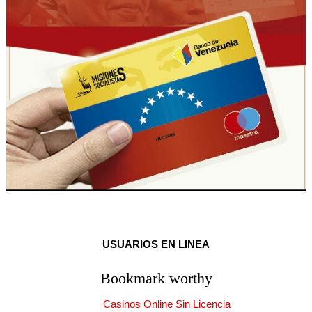
USUARIOS EN LINEA
Bookmark worthy
Casinos Online Sin Licencia