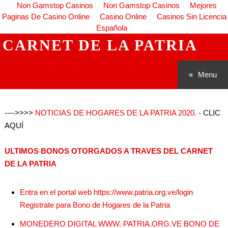
Non Gamstop Casinos
Non Gamstop Casinos
Mejores
Paginas De Casino Online
Casino Online
Casinos Sin Licencia
Española
CARNET DE LA PATRIA
Menu
Saltar al
---->>>>
NOTICIAS DE HOGARES DE LA PATRIA 2020.
- CLIC
conteni
AQUÍ
do
ULTIMOS BONOS OTORGADOS A TRAVES DEL CARNET
DE LA PATRIA
Entra en el portal web https://www.patria.org.ve/login
Registrate para Bono de Hogares de la Patria
MONEDERO DIGITAL WWW. PATRIA.ORG.VE BONO DE