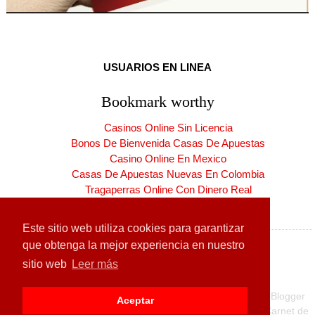
USUARIOS EN LINEA
Bookmark worthy
Casinos Online Sin Licencia
Bonos De Bienvenida Casas De Apuestas
Casino Online En Mexico
Casas De Apuestas Nuevas En Colombia
Tragaperras Online Con Dinero Real
Casinos Online España Nuevos
Este sitio web utiliza cookies para garantizar
que obtenga la mejor experiencia en nuestro
sitio web
Leer más
Copyright ©
2026
CARNET DE LA PATRIA
| Producido por
Blogger
Aceptar
Diseñado para:
Hogares de la Patria
| Carnet de la Patria
Carnet de