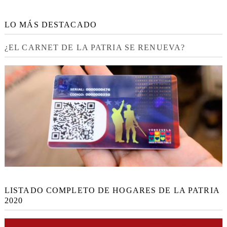
LO MÁS DESTACADO
¿EL CARNET DE LA PATRIA SE RENUEVA?
LISTADO COMPLETO DE HOGARES DE LA PATRIA
2020