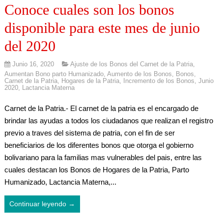
Conoce cuales son los bonos
disponible para este mes de junio
del 2020
Junio 16, 2020
Ajuste de los Bonos del Carnet de la Patria
,
Aumentan Bono parto Humanizado
,
Aumento de los Bonos
,
Bonos
,
Carnet de la Patria
,
Hogares de la Patria
,
Incremento de los Bonos
,
Junio
2020
,
Lactancia Materna
Carnet de la Patria.- El carnet de la patria es el encargado de
brindar las ayudas a todos los ciudadanos que realizan el registro
previo a traves del sistema de patria, con el fin de ser
beneficiarios de los diferentes bonos que otorga el gobierno
bolivariano para la familias mas vulnerables del pais, entre las
cuales destacan los Bonos de Hogares de la Patria, Parto
Humanizado, Lactancia Materna,...
Continuar leyendo →