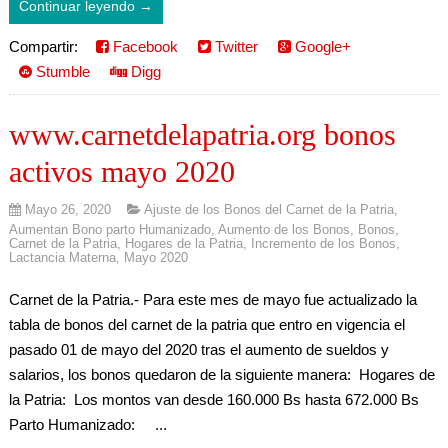
Continuar leyendo →
Compartir:
Facebook
Twitter
Google+
Stumble
Digg
www.carnetdelapatria.org bonos
activos mayo 2020
Mayo 26, 2020
Ajuste de los Bonos del Carnet de la Patria
,
Aumentan Bono parto Humanizado
,
Aumento de los Bonos
,
Bonos
,
Carnet de la Patria
,
Hogares de la Patria
,
Incremento de los Bonos
,
Lactancia Materna
,
Mayo 2020
Carnet de la Patria.- Para este mes de mayo fue actualizado la
tabla de bonos del carnet de la patria que entro en vigencia el
pasado 01 de mayo del 2020 tras el aumento de sueldos y
salarios, los bonos quedaron de la siguiente manera: Hogares de
la Patria: Los montos van desde 160.000 Bs hasta 672.000 Bs
Parto Humanizado: ...