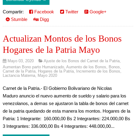
Compartir:
Facebook
Twitter
Google+
Stumble
Digg
Actualizan Montos de los Bonos
Hogares de la Patria Mayo
Mayo 03, 2020
Ajuste de los Bonos del Carnet de la Patria
,
Aumentan Bono parto Humanizado
,
Aumento de los Bonos
,
Bonos
,
Carnet de la Patria
,
Hogares de la Patria
,
Incremento de los Bonos
,
Lactancia Materna
,
Mayo 2020
Carnet de la Patria.- El Gobierno Bolivariano de Nicolas
Maduro anuncio el nuevo aumento de sueldo y salario para los
venezolanos, a demas se ajustaron la tabla de bonos del carnet
de la patria quedando de esta manera los montos. Hogares de la
Patria: 1 Integrante: 160.000,00 Bs 2 Integrantes: 224.000,00 Bs
3 Integrantes: 336.000,00 Bs 4 Integrantes: 448.000,00...