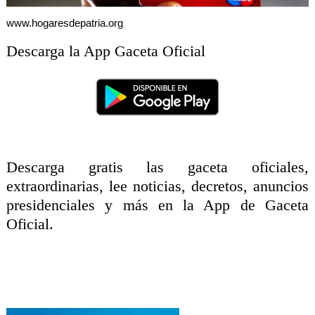
www.hogaresdepatria.org
Descarga la App Gaceta Oficial
Descarga gratis las gaceta oficiales,
extraordinarias, lee noticias, decretos, anuncios
presidenciales y más en la App de Gaceta
Oficial.