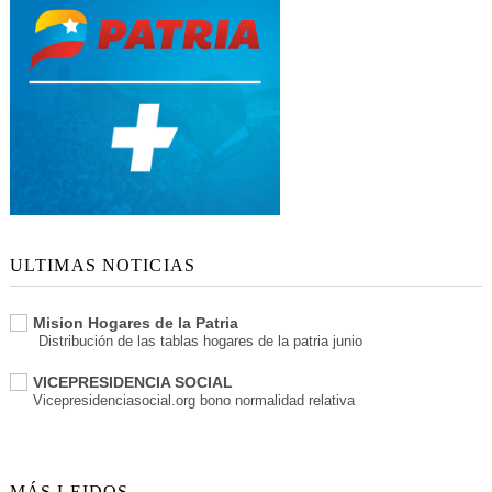
ULTIMAS NOTICIAS
Mision Hogares de la Patria
Distribución de las tablas hogares de la patria junio
VICEPRESIDENCIA SOCIAL
Vicepresidenciasocial.org bono normalidad relativa
MÁS LEIDOS