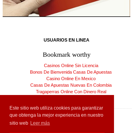
USUARIOS EN LINEA
Bookmark worthy
Casinos Online Sin Licencia
Bonos De Bienvenida Casas De Apuestas
Casino Online En Mexico
Casas De Apuestas Nuevas En Colombia
Tragaperras Online Con Dinero Real
Casinos Online España Nuevos
Este sitio web utiliza cookies para garantizar
que obtenga la mejor experiencia en nuestro
sitio web
Leer más