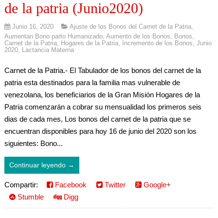
de la patria (Junio2020)
Junio 16, 2020
Ajuste de los Bonos del Carnet de la Patria
,
Aumentan Bono parto Humanizado
,
Aumento de los Bonos
,
Bonos
,
Carnet de la Patria
,
Hogares de la Patria
,
Incremento de los Bonos
,
Junio
2020
,
Lactancia Materna
Carnet de la Patria.- El Tabulador de los bonos del carnet de la
patria esta destinados para la familia mas vulnerable de
venezolana, los beneficiarios de la Gran Misión Hogares de la
Patria comenzarán a cobrar su mensualidad los primeros seis
dias de cada mes, Los bonos del carnet de la patria que se
encuentran disponibles para hoy 16 de junio del 2020 son los
siguientes: Bono...
Continuar leyendo →
Compartir:
Facebook
Twitter
Google+
Stumble
Digg