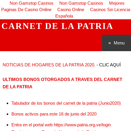
Non Gamstop Casinos
Non Gamstop Casinos
Mejores
Paginas De Casino Online
Casino Online
Casinos Sin Licencia
Española
CARNET DE LA PATRIA
Menu
Saltar al
NOTICIAS DE HOGARES DE LA PATRIA 2020.
- CLIC AQUÍ
conteni
ULTIMOS BONOS OTORGADOS A TRAVES DEL CARNET
do
DE LA PATRIA
Tabulador de los bonos del carnet de la patria (Junio2020)
Bonos activos para este 16 de junio del 2020
Entra en el portal web https://www.patria.org.ve/login