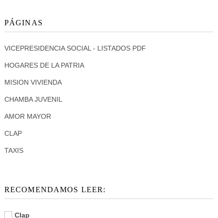
PÁGINAS
VICEPRESIDENCIA SOCIAL - LISTADOS PDF
HOGARES DE LA PATRIA
MISION VIVIENDA
CHAMBA JUVENIL
AMOR MAYOR
CLAP
TAXIS
RECOMENDAMOS LEER:
Clap