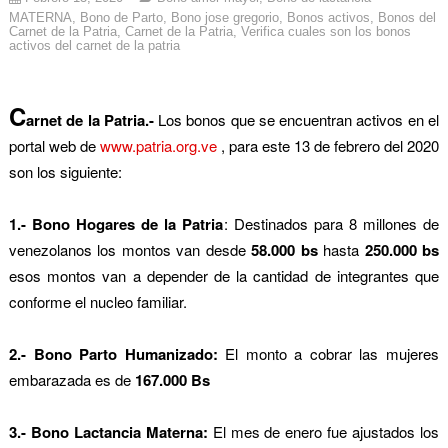
MATERNA
,
Bono de Parto
,
Bono jose gregorio
,
Bonos activos
,
Bonos del
Carnet de la Patria
,
Carnet de la Patria
,
Verifica cuales son los bonos
activos del carnet de la patria
C
arnet de la Patria.-
Los bonos que se encuentran activos en el
portal web de
www.patria.org.ve
, para este 13 de febrero del 2020
son los siguiente:
1.-
Bono Hogares de la Patria
: Destinados para 8 millones de
venezolanos los montos van desde
58.000 bs
hasta
250.000 bs
esos montos van a depender de la cantidad de integrantes que
conforme el nucleo familiar.
2.- Bono Parto Humanizado:
El monto a cobrar las mujeres
embarazada es de
167.000 Bs
3.- Bono Lactancia Materna:
El mes de enero fue ajustados los