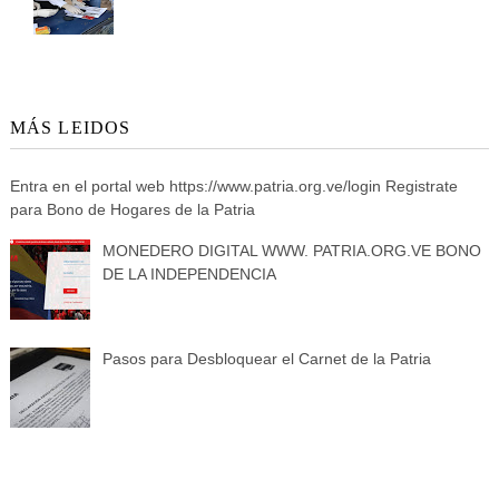
MÁS LEIDOS
Entra en el portal web https://www.patria.org.ve/login Registrate
para Bono de Hogares de la Patria
MONEDERO DIGITAL WWW. PATRIA.ORG.VE BONO
DE LA INDEPENDENCIA
Pasos para Desbloquear el Carnet de la Patria