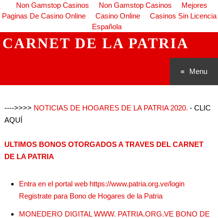
Non Gamstop Casinos
Non Gamstop Casinos
Mejores
Paginas De Casino Online
Casino Online
Casinos Sin Licencia
Española
CARNET DE LA PATRIA
Menu
Saltar al
---->>>>
NOTICIAS DE HOGARES DE LA PATRIA 2020.
- CLIC
conteni
AQUÍ
do
ULTIMOS BONOS OTORGADOS A TRAVES DEL CARNET
DE LA PATRIA
Entra en el portal web https://www.patria.org.ve/login
Registrate para Bono de Hogares de la Patria
MONEDERO DIGITAL WWW. PATRIA.ORG.VE BONO DE