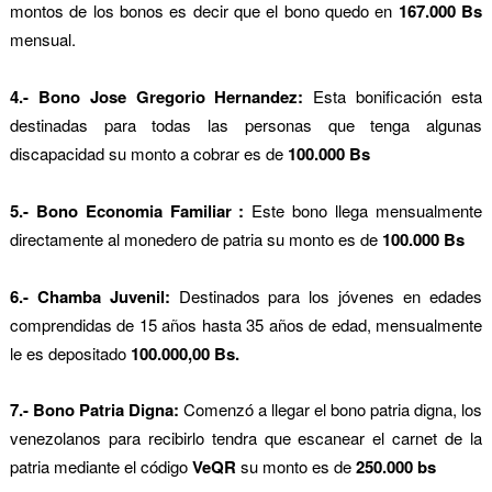
montos de los bonos es decir que el bono quedo en
167.000 Bs
mensual.
4.- Bono Jose Gregorio Hernandez:
Esta bonificación esta
destinadas para todas las personas que tenga algunas
discapacidad su monto a cobrar es de
100.000 Bs
5.- Bono Economia Familiar :
Este bono llega mensualmente
directamente al monedero de patria su monto es de
100.000 Bs
6.- Chamba Juvenil:
Destinados para los jóvenes en edades
comprendidas de 15 años hasta 35 años de edad, mensualmente
le es depositado
100.000,00 Bs.
7.- Bono Patria Digna:
Comenzó a llegar el bono patria digna, los
venezolanos para recibirlo tendra que escanear el carnet de la
patria mediante el código
VeQR
su monto es de
250.000 bs