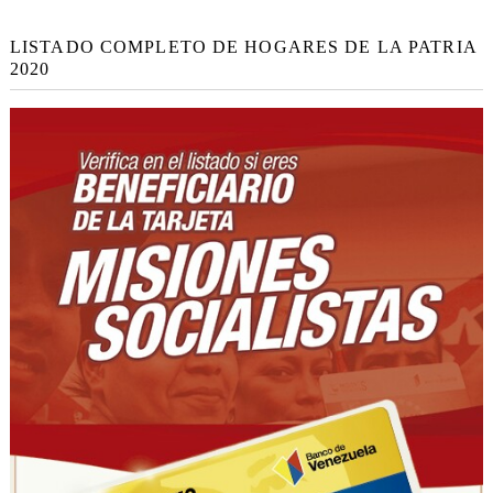
LISTADO COMPLETO DE HOGARES DE LA PATRIA
2020