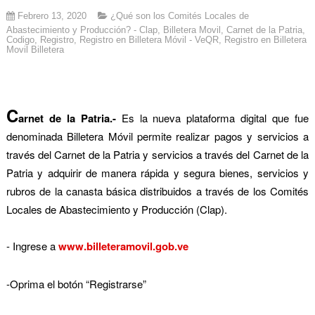
Febrero 13, 2020
¿Qué son los Comités Locales de
Abastecimiento y Producción? - Clap
,
Billetera Movil
,
Carnet de la Patria
,
Codigo
,
Registro
,
Registro en Billetera Móvil - VeQR
,
Registro en Billetera
Movil Billetera
C
arnet de la Patria.-
Es la nueva plataforma digital que fue
denominada Billetera Móvil permite realizar pagos y servicios a
través del Carnet de la Patria
y servicios a través del Carnet de la
Patria y adquirir de manera rápida y segura bienes, servicios y
rubros de la canasta básica distribuidos a través de los Comités
Locales de Abastecimiento y Producción (Clap).
- Ingrese a
www.billeteramovil.gob.ve
-Oprima el botón “Registrarse”