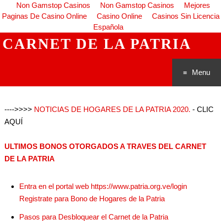
Non Gamstop Casinos
Non Gamstop Casinos
Mejores
Paginas De Casino Online
Casino Online
Casinos Sin Licencia
Española
CARNET DE LA PATRIA
Menu
Saltar al
---->>>>
NOTICIAS DE HOGARES DE LA PATRIA 2020.
- CLIC
conteni
AQUÍ
do
ULTIMOS BONOS OTORGADOS A TRAVES DEL CARNET
DE LA PATRIA
Entra en el portal web https://www.patria.org.ve/login
Registrate para Bono de Hogares de la Patria
Pasos para Desbloquear el Carnet de la Patria