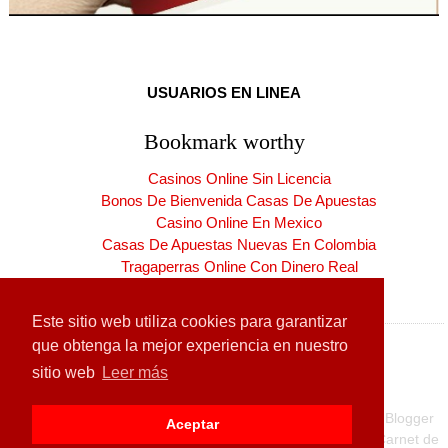
USUARIOS EN LINEA
Bookmark worthy
Casinos Online Sin Licencia
Bonos De Bienvenida Casas De Apuestas
Casino Online En Mexico
Casas De Apuestas Nuevas En Colombia
Tragaperras Online Con Dinero Real
Casinos Online España Nuevos
Este sitio web utiliza cookies para garantizar
que obtenga la mejor experiencia en nuestro
sitio web
Leer más
Copyright ©
2026
CARNET DE LA PATRIA
| Producido por
Blogger
Aceptar
Diseñado para:
Hogares de la Patria
| Carnet de la Patria
Carnet de