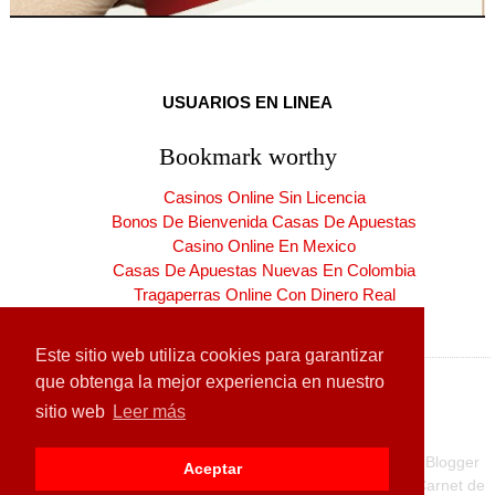
USUARIOS EN LINEA
Bookmark worthy
Casinos Online Sin Licencia
Bonos De Bienvenida Casas De Apuestas
Casino Online En Mexico
Casas De Apuestas Nuevas En Colombia
Tragaperras Online Con Dinero Real
Casinos Online España Nuevos
Este sitio web utiliza cookies para garantizar
que obtenga la mejor experiencia en nuestro
sitio web
Leer más
Copyright ©
2026
CARNET DE LA PATRIA
| Producido por
Blogger
Aceptar
Diseñado para:
Hogares de la Patria
| Carnet de la Patria
Carnet de