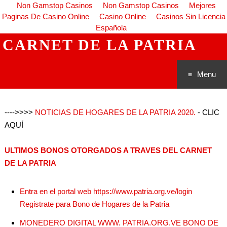
Non Gamstop Casinos
Non Gamstop Casinos
Mejores
Paginas De Casino Online
Casino Online
Casinos Sin Licencia
Española
CARNET DE LA PATRIA
Menu
Saltar al
---->>>>
NOTICIAS DE HOGARES DE LA PATRIA 2020.
- CLIC
conteni
AQUÍ
do
ULTIMOS BONOS OTORGADOS A TRAVES DEL CARNET
DE LA PATRIA
Entra en el portal web https://www.patria.org.ve/login
Registrate para Bono de Hogares de la Patria
MONEDERO DIGITAL WWW. PATRIA.ORG.VE BONO DE