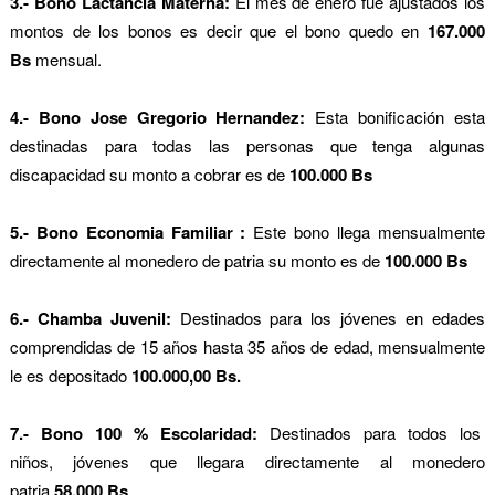
3.- Bono Lactancia Materna:
El mes de enero fue ajustados los
montos de los bonos es decir que el bono quedo en
167.000
Bs
mensual.
4.- Bono Jose Gregorio Hernandez:
Esta bonificación esta
destinadas para todas las personas que tenga algunas
discapacidad su monto a cobrar es de
100.000 Bs
5.- Bono Economia Familiar :
Este bono llega mensualmente
directamente al monedero de patria su monto es de
100.000 Bs
6.- Chamba Juvenil:
Destinados para los jóvenes en edades
comprendidas de 15 años hasta 35 años de edad, mensualmente
le es depositado
100.000,00 Bs.
7.- Bono 100 % Escolaridad:
Destinados para todos los
niños,
jóvenes que llegara directamente al monedero
patria
58.000 Bs