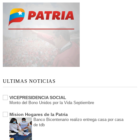
ULTIMAS NOTICIAS
VICEPRESIDENCIA SOCIAL
Monto del Bono Unidos por la Vida Septiembre
Mision Hogares de la Patria
Banco Bicentenario realizo entrega casa por casa
de tdb