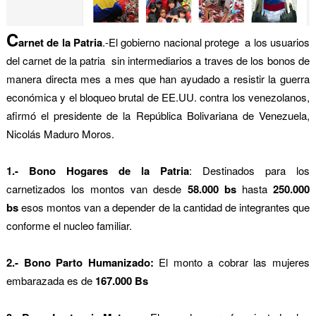
C
arnet de la Patria
.-El gobierno nacional protege a los usuarios
del carnet de la patria sin intermediarios a traves de los bonos de
manera directa mes a mes
que han ayudado a resistir la guerra
económica y el bloqueo brutal de EE.UU. contra los venezolanos,
afirmó el presidente de la República Bolivariana de Venezuela,
Nicolás Maduro Moros.
1.-
Bono Hogares de la Patria
: Destinados para los
carnetizados
los montos van desde
58.000 bs
hasta
250.000
bs
esos montos van a depender de la cantidad de integrantes que
conforme el nucleo familiar.
2.- Bono Parto Humanizado:
El monto a cobrar las mujeres
embarazada es de
167.000 Bs