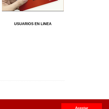
USUARIOS EN LINEA
Aceptar
usivo para
Venezuela