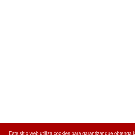
Este sitio web utiliza cookies para garantizar que obtenga 
Diseñado para:
Hoga