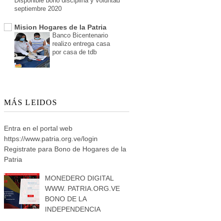
Disponible bono disciplina y voluntad
septiembre 2020
Mision Hogares de la Patria
Banco Bicentenario
realizo entrega casa
por casa de tdb
MÁS LEIDOS
Entra en el portal web
https://www.patria.org.ve/login
Registrate para Bono de Hogares de la
Patria
MONEDERO DIGITAL
WWW. PATRIA.ORG.VE
BONO DE LA
INDEPENDENCIA