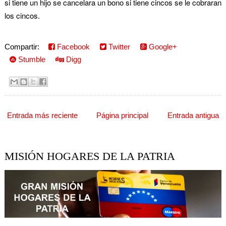
si tiene un hijo se cancelara un bono si tiene cincos se le cobraran
los cincos.
Compartir:
Facebook
Twitter
Google+
Stumble
Digg
Entrada más reciente
Página principal
Entrada antigua
MISIÓN HOGARES DE LA PATRIA