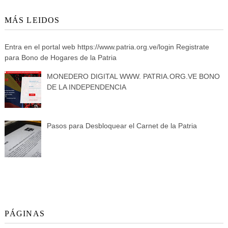
MÁS LEIDOS
Entra en el portal web https://www.patria.org.ve/login Registrate
para Bono de Hogares de la Patria
MONEDERO DIGITAL WWW. PATRIA.ORG.VE BONO
DE LA INDEPENDENCIA
Pasos para Desbloquear el Carnet de la Patria
PÁGINAS