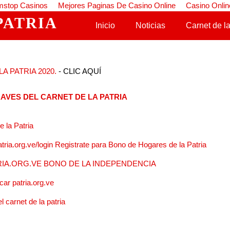
stop Casinos
Mejores Paginas De Casino Online
Casino Onlin
PATRIA
Saltar al contenido
Inicio
Noticias
Carnet de la
A PATRIA 2020.
- CLIC AQUÍ
AVES DEL CARNET DE LA PATRIA
 la Patria
atria.org.ve/login Registrate para Bono de Hogares de la Patria
IA.ORG.VE BONO DE LA INDEPENDENCIA
ar patria.org.ve
l carnet de la patria