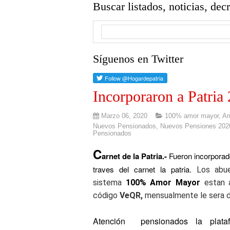
Buscar listados, noticias, dec
Síguenos en Twitter
Incorporaron a Patria
Marzo 06, 2020
100% amor mayor
,
Am
Nuevos Pensionados
,
Nuevos Pensiones 202
Pensionados
C
arnet de la Patria.-
Fueron incorporado
traves del carnet la patria.
Los abue
sistema
100% Amor Mayor
estan 
código
VeQR,
mensualmente le sera 
Atención pensionados la plata