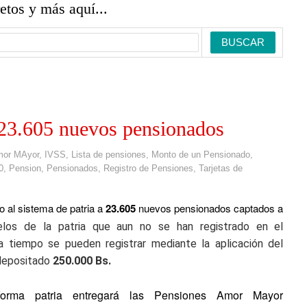
retos y más aquí...
 23.605 nuevos pensionados
or MAyor
,
IVSS
,
Lista de pensiones
,
Monto de un Pensionado
,
0
,
Pension
,
Pensionados
,
Registro de Pensiones
,
Tarjetas de
 al sistema de patria a
23.605
nuevos pensionados captados a
los de la patria que aun no se han registrado en el
a tiempo se pueden registrar mediante la aplicación del
depositado
250.000 Bs.
forma patria entregará las Pensiones Amor Mayor