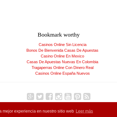
Bookmark worthy
Casinos Online Sin Licencia
Bonos De Bienvenida Casas De Apuestas
Casino Online En Mexico
Casas De Apuestas Nuevas En Colombia
Tragaperras Online Con Dinero Real
Casinos Online España Nuevos
Copyright ©
2026
CARNET DE LA PATRIA
| Producido por
Blogger
la mejor experiencia en nuestro sitio web
Leer más
res de la Patria
| Carnet de la Patria
Carnet de la Patria
|
CLAP
| Excl