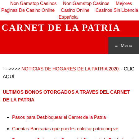
Non Gamstop Casinos
Non Gamstop Casinos
Mejores
Paginas De Casino Online
Casino Online
Casinos Sin Licencia
Española
CARNET DE LA PATRIA
Menu
Saltar al
---->>>>
NOTICIAS DE HOGARES DE LA PATRIA 2020.
- CLIC
conteni
AQUÍ
do
ULTIMOS BONOS OTORGADOS A TRAVES DEL CARNET
DE LA PATRIA
Pasos para Desbloquear el Carnet de la Patria
Cuentas Bancarias que puedes colocar patria.org.ve