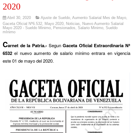
2020
Abril 30, 2020
Ajuste de Sueldo
,
Aumento Salarial Mes de Mayo
,
Gaceta Oficial Nª6.532
,
Mayo 2020
,
Noticias
,
Nuevo Aumento Salarial
Mayo 2020 - Sueldo Minimo
,
Pensionados
,
Salario Minimo
,
Sueldo
mInimo
C
arnet de la Patria.-
Segun
Gaceta Oficial Extraordinaria Nª
6532
el nuevo aumento de salario minimo entrara en vigencia
este 01 de mayo del 2020.