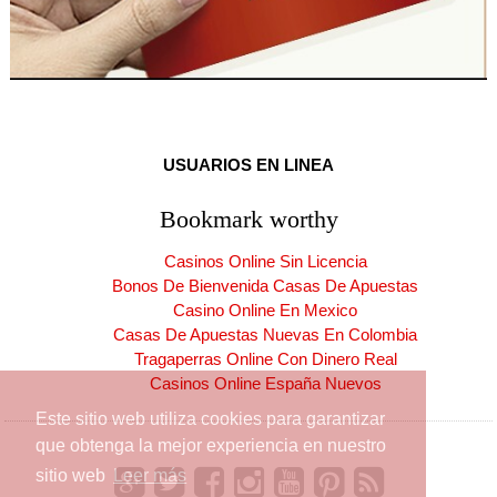
USUARIOS EN LINEA
Bookmark worthy
Casinos Online Sin Licencia
Bonos De Bienvenida Casas De Apuestas
Casino Online En Mexico
Casas De Apuestas Nuevas En Colombia
Tragaperras Online Con Dinero Real
Casinos Online España Nuevos
Este sitio web utiliza cookies para garantizar
que obtenga la mejor experiencia en nuestro
sitio web
Leer más