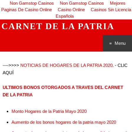
Non Gamstop Casinos
Non Gamstop Casinos
Mejores
Paginas De Casino Online
Casino Online
Casinos Sin Licencia
Española
CARNET DE LA PATRIA
Menu
Saltar al
---->>>>
NOTICIAS DE HOGARES DE LA PATRIA 2020.
- CLIC
conteni
AQUÍ
do
ULTIMOS BONOS OTORGADOS A TRAVES DEL CARNET
DE LA PATRIA
Monto Hogares de la Patria Mayo 2020
Aumento de los bonos hogares de la patria mayo 2020