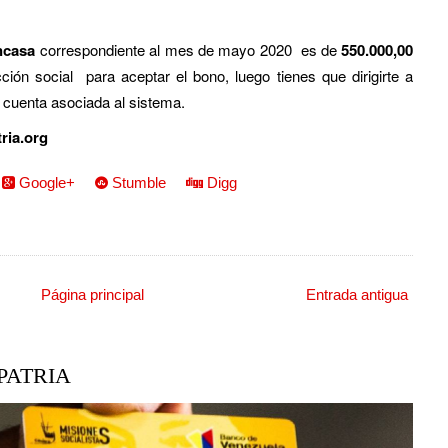
ncasa
correspondiente al mes de mayo 2020 es de
550.000,00
ción social para aceptar el bono, luego tienes que dirigirte a
la cuenta asociada al sistema.
ria.org
Google+
Stumble
Digg
Página principal
Entrada antigua
PATRIA