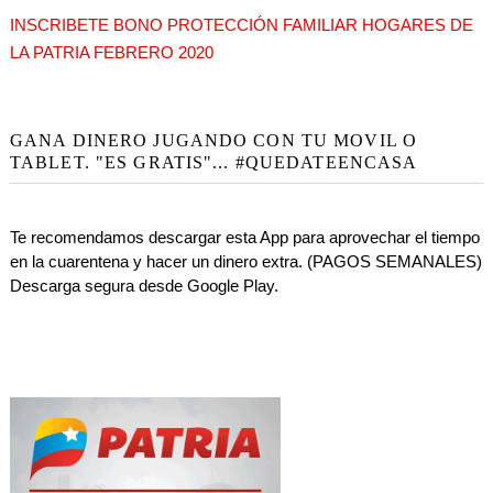
INSCRIBETE BONO PROTECCIÓN FAMILIAR HOGARES DE
LA PATRIA FEBRERO 2020
GANA DINERO JUGANDO CON TU MOVIL O
TABLET. "ES GRATIS"... #QUEDATEENCASA
Te recomendamos descargar esta App para aprovechar el tiempo
en la cuarentena y hacer un dinero extra. (PAGOS SEMANALES)
Descarga segura desde Google Play.