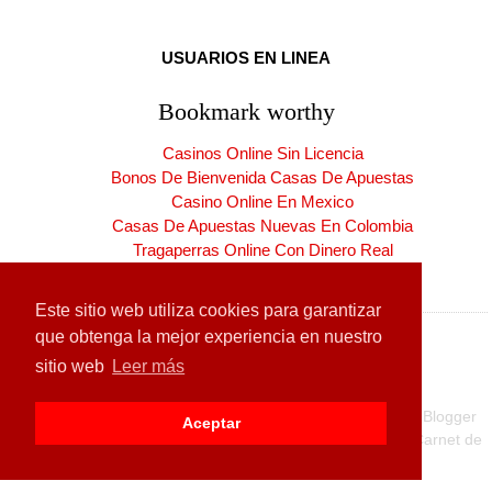
USUARIOS EN LINEA
Bookmark worthy
Casinos Online Sin Licencia
Bonos De Bienvenida Casas De Apuestas
Casino Online En Mexico
Casas De Apuestas Nuevas En Colombia
Tragaperras Online Con Dinero Real
Casinos Online España Nuevos
Este sitio web utiliza cookies para garantizar
que obtenga la mejor experiencia en nuestro
sitio web
Leer más
Copyright ©
2026
CARNET DE LA PATRIA
| Producido por
Blogger
Aceptar
Diseñado para:
Hogares de la Patria
| Carnet de la Patria
Carnet de
la Patria
|
CLAP
| Exclusivo para
Venezuela