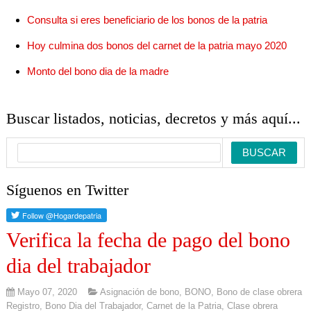
Consulta si eres beneficiario de los bonos de la patria
Hoy culmina dos bonos del carnet de la patria mayo 2020
Monto del bono dia de la madre
Buscar listados, noticias, decretos y más aquí...
Síguenos en Twitter
Verifica la fecha de pago del bono
dia del trabajador
Mayo 07, 2020
Asignación de bono
,
BONO
,
Bono de clase obrera
Registro
,
Bono Dia del Trabajador
,
Carnet de la Patria
,
Clase obrera