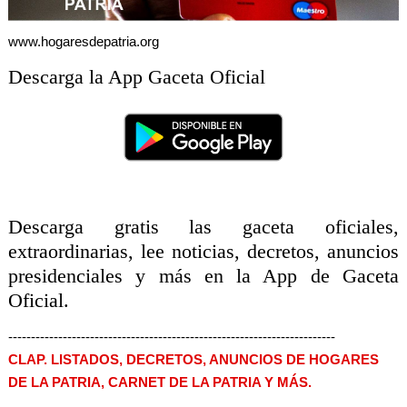
www.hogaresdepatria.org
Descarga la App Gaceta Oficial
Descarga gratis las gaceta oficiales,
extraordinarias, lee noticias, decretos, anuncios
presidenciales y más en la App de Gaceta
Oficial.
------------------------------------------------------------------------
CLAP. LISTADOS, DECRETOS, ANUNCIOS DE HOGARES
DE LA PATRIA, CARNET DE LA PATRIA Y MÁS.