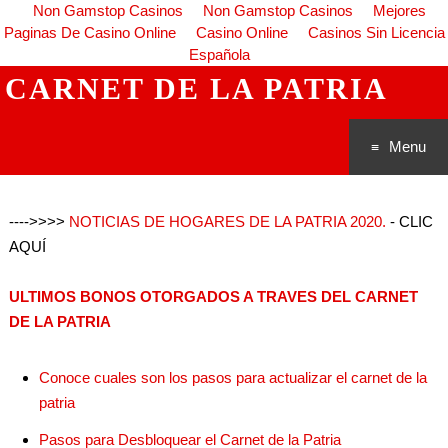
Non Gamstop Casinos
Non Gamstop Casinos
Mejores
Paginas De Casino Online
Casino Online
Casinos Sin Licencia
Española
CARNET DE LA PATRIA
Menu
Saltar al
---->>>>
NOTICIAS DE HOGARES DE LA PATRIA 2020.
- CLIC
conteni
AQUÍ
do
ULTIMOS BONOS OTORGADOS A TRAVES DEL CARNET
DE LA PATRIA
Conoce cuales son los pasos para actualizar el carnet de la
patria
Pasos para Desbloquear el Carnet de la Patria