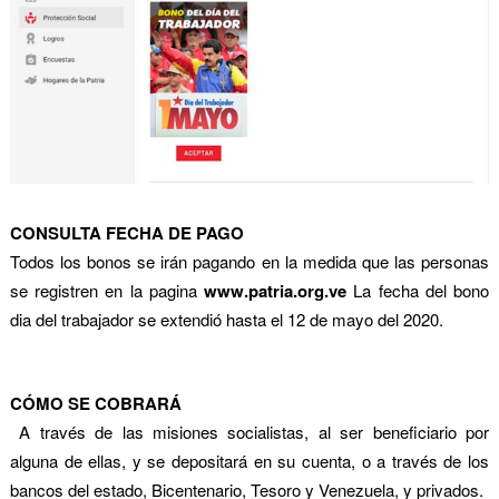
CONSULTA FECHA DE PAGO
Todos los bonos se irán pagando en la medida que las personas
se registren en la pagina
www.patria.org.ve
La fecha del bono
dia del trabajador se extendió hasta el 12 de mayo del 2020.
CÓMO SE COBRARÁ
A través de las misiones socialistas, al ser beneficiario por
alguna de ellas, y se depositará en su cuenta, o a través de los
bancos del estado, Bicentenario, Tesoro y Venezuela, y privados.