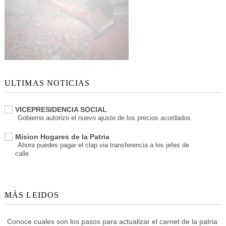
ULTIMAS NOTICIAS
VICEPRESIDENCIA SOCIAL
Gobierno autorizo el nuevo ajuste de los precios acordados
Mision Hogares de la Patria
Ahora puedes pagar el clap via transferencia a los jefes de
calle
MÁS LEIDOS
Conoce cuales son los pasos para actualizar el carnet de la patria