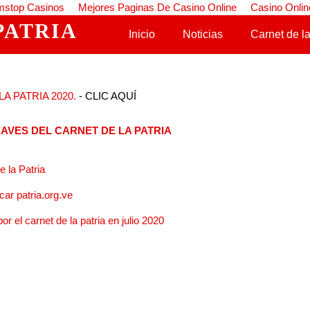
stop Casinos
Mejores Paginas De Casino Online
Casino Onlin
PATRIA
Saltar al contenido
Inicio
Noticias
Carnet de la
A PATRIA 2020.
- CLIC AQUÍ
AVES DEL CARNET DE LA PATRIA
 la Patria
ar patria.org.ve
r el carnet de la patria en julio 2020