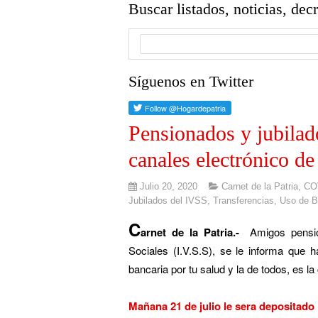
Buscar listados, noticias, dec
Síguenos en Twitter
Pensionados y jubilado
canales electrónico de
Julio 20, 2020
Carnet de la Patria
,
CO
Jubilados del IVSS
,
Transferencias
,
Uso de B
C
arnet de la Patria.-
Amigos pension
Sociales (I.V.S.S), se le informa que 
bancaria por tu salud y la de todos, es 
Mañana 21 de julio le sera depositado