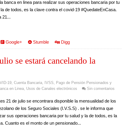
la banca en linea para realizar sus operaciones bancaria por tu
 la de todos, es la clave contra el covid-19 #QuedateEnCasa.
 21...
Google+
Stumble
Digg
lio se estará cancelando la
VID-19
,
Cuenta Bancaria
,
IVSS
,
Pago de Pensión Pensionados y
anca en Linea
,
Usos de Canales electrónicos
Sin comentarios
s 21 de julio se encontrara disponible la mensualidad de los
ezolano de los Seguro Sociales (I.V.S.S) . se le informa que
zar sus operaciones bancaria por tu salud y la de todos, es la
a. Cuanto es el monto de un pensionado...