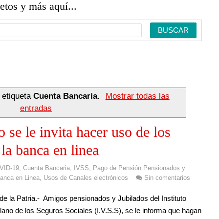
retos y más aquí...
 etiqueta
Cuenta Bancaria
.
Mostrar todas las
entradas
 se le invita hacer uso de los
 la banca en linea
VID-19
,
Cuenta Bancaria
,
IVSS
,
Pago de Pensión Pensionados y
anca en Linea
,
Usos de Canales electrónicos
Sin comentarios
de la Patria.- Amigos pensionados y Jubilados del Instituto
ano de los Seguros Sociales (I.V.S.S), se le informa que hagan