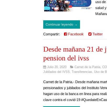
uso de 
salud y
Mañana
Continuar leyendo →
Compartir:
Facebook
Twitter
Desde mañana 21 de ju
pension del ivss
Julio 20, 2020
Carnet de la Patria
,
CO
Jubilados del IVSS
,
Transferencias
,
Uso de B
Carnet de la Patria.- Desde mañana marte
pensionados y jubilados del Instituto Ven
hagan uso de la banca en linea para reali
clave contra el covid-19 #QuedateEnCas