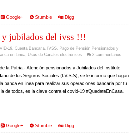
Google+
Stumble
Digg
 jubilados del ivss !!!
VID-19
,
Cuenta Bancaria
,
IVSS
,
Pago de Pensión Pensionados y
anca en Linea
,
Usos de Canales electrónicos
2 commentarios
de la Patria.- Atención pensionados y Jubilados del Instituto
ano de los Seguros Sociales (I.V.S.S), se le informa que hagan
la banca en linea para realizar sus operaciones bancaria por tu
 la de todos, es la clave contra el covid-19 #QuedateEnCasa.
Google+
Stumble
Digg