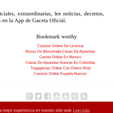
ciales, extraordinarias, lee noticias, decretos,
 en la App de Gaceta Oficial.
Bookmark worthy
Casinos Online Sin Licencia
Bonos De Bienvenida Casas De Apuestas
Casino Online En Mexico
Casas De Apuestas Nuevas En Colombia
Tragaperras Online Con Dinero Real
Casinos Online España Nuevos
Copyright ©
2026
CARNET DE LA PATRIA
| Producido por
Blogger
la mejor experiencia en nuestro sitio web
Leer más
res de la Patria
| Carnet de la Patria
Carnet de la Patria
|
CLAP
| Excl