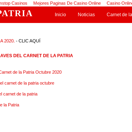
stop Casinos
Mejores Paginas De Casino Online
Casino Onlin
PATRIA
Saltar al contenido
Inicio
Noticias
Carnet de la
A 2020.
- CLIC AQUÍ
AVES DEL CARNET DE LA PATRIA
arnet de la Patria Octubre 2020
 carnet de la patria octubre
l carnet de la patria
 la Patria