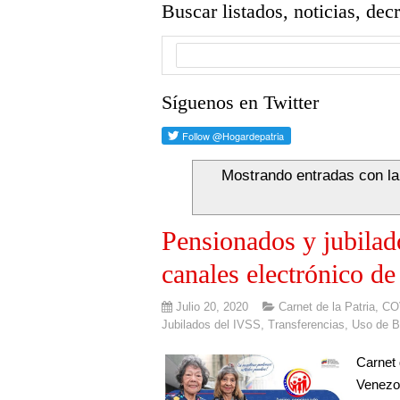
Buscar listados, noticias, dec
Síguenos en Twitter
Mostrando entradas con la
Pensionados y jubilado
canales electrónico de
Julio 20, 2020
Carnet de la Patria
,
CO
Jubilados del IVSS
,
Transferencias
,
Uso de B
Carnet 
Venezol