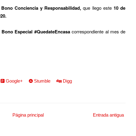
l
Bono Conciencia y
Responsabilidad,
que llego este
10 de
20.
Bono Especial #QuedateEncasa
correspondiente al mes de
Google+
Stumble
Digg
Página principal
Entrada antigua