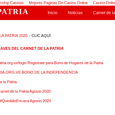
stop Casinos
Mejores Paginas De Casino Online
Casino Onlin
PATRIA
Saltar al contenido
Inicio
Noticias
Carnet de la
A PATRIA 2020.
- CLIC AQUÍ
AVES DEL CARNET DE LA PATRIA
atria.org.ve/login Registrate para Bono de Hogares de la Patria
IA.ORG.VE BONO DE LA INDEPENDENCIA
 la Patria
arnet de la Patria Agosto 2020
l #QuedateEncasa Agosto 2020