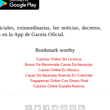
ciales, extraordinarias, lee noticias, decretos,
 en la App de Gaceta Oficial.
Bookmark worthy
Casinos Online Sin Licencia
Bonos De Bienvenida Casas De Apuestas
Casino Online En Mexico
Casas De Apuestas Nuevas En Colombia
Tragaperras Online Con Dinero Real
Casinos Online España Nuevos