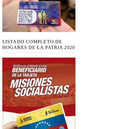
LISTADO COMPLETO DE
HOGARES DE LA PATRIA 2020