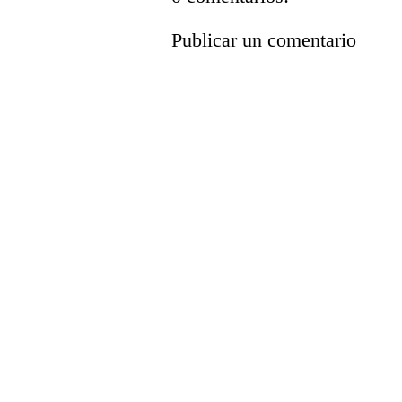
Publicar un comentario