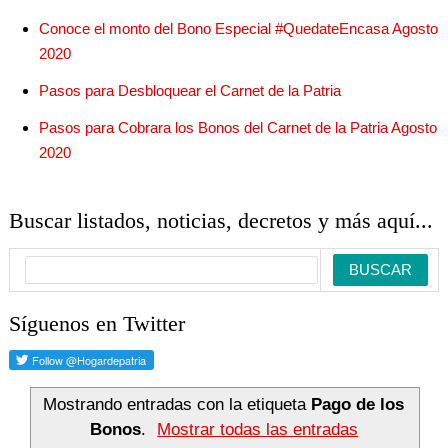
Conoce el monto del Bono Especial #QuedateEncasa Agosto
2020
Pasos para Desbloquear el Carnet de la Patria
Pasos para Cobrara los Bonos del Carnet de la Patria Agosto
2020
Buscar listados, noticias, decretos y más aquí...
Síguenos en Twitter
Mostrando entradas con la etiqueta
Pago de los
Bonos
.
Mostrar todas las entradas