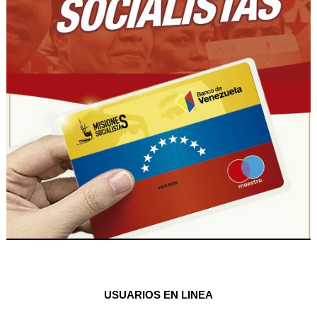
USUARIOS EN LINEA