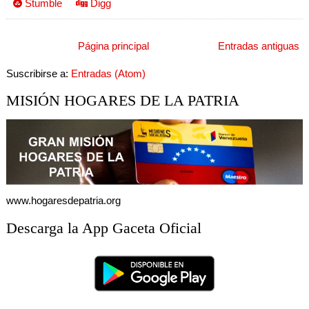
Stumble
Digg
Página principal
Entradas antiguas
Suscribirse a:
Entradas (Atom)
MISIÓN HOGARES DE LA PATRIA
www.hogaresdepatria.org
Descarga la App Gaceta Oficial